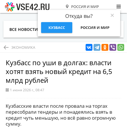
РОССИЯ И МИР
Откуда вы?
КУЗБАСС
РОССИЯ И МИР
ВСЕ НОВОСТИ
СТАТЬИ
ТЕМЫ
ФОТО
СПЕЦПРОЕКТЫ
РАБОТА И ДЕНЬГИ
ЭКОНОМИКА
Кузбасс по уши в долгах: власти
хотят взять новый кредит на 6,5
млрд рублей
1 июня 2026 г., 08:47
Кузбасские власти после провала на торгах
пересобрали тендеры и понадеялись взять в
кредит чуть меньшую, но всё равно огромную
сумму.