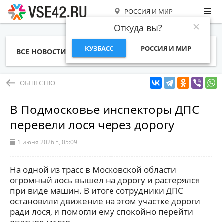
РОССИЯ И МИР
Откуда вы?
КУЗБАСС
РОССИЯ И МИР
ВСЕ НОВОСТИ
СТАТЬИ
ТЕМЫ
ФОТО
СПЕЦПРОЕКТЫ
РАБОТА И ДЕНЬГИ
ОБЩЕСТВО
В Подмосковье инспекторы ДПС
перевели лося через дорогу
1 июня 2026 г., 05:09
На одной из трасс в Московской области
огромный лось вышел на дорогу и растерялся
при виде машин. В итоге сотрудники ДПС
остановили движение на этом участке дороги
ради лося, и помогли ему спокойно перейти
опасное место.