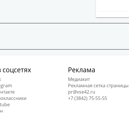
 соцсетях
Реклама
x
Медиакит
egram
Рекламная сетка страницы
нтакте
pr@vse42.ru
оклассники
+7 (3842) 75-55-55
tube
н