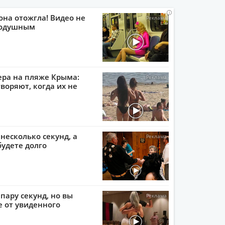
i
i
i
i
она отожгла! Видео не
нодушным
ера на пляже Крыма:
воряют, когда их не
 несколько секунд, а
будете долго
пару секунд, но вы
е от увиденного