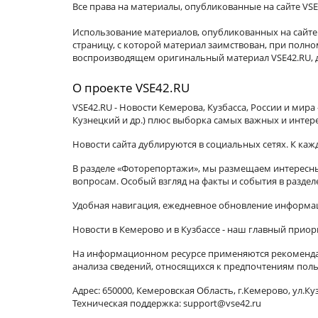
Все права на материалы, опубликованные на сайте VSE
Использование материалов, опубликованных на сайте 
страницу, с которой материал заимствован, при пол
воспроизводящем оригинальный материал VSE42.RU, д
О проекте VSE42.RU
VSE42.RU - Новости Кемерова, Кузбасса, России и мир
Кузнецкий и др.) плюс выборка самых важных и интер
Новости сайта дублируются в социальных сетях. К ка
В разделе «Фоторепортажи», мы размещаем интересные
вопросам. Особый взгляд на факты и события в разде
Удобная навигация, ежедневное обновление информац
Новости в Кемерово и в Кузбассе - наш главный приор
На информационном ресурсе применяются рекомендат
анализа сведений, относящихся к предпочтениям поль
Адрес: 650000, Кемеровская Область, г.Кемерово, ул.Куз
Техническая поддержка: support@vse42.ru