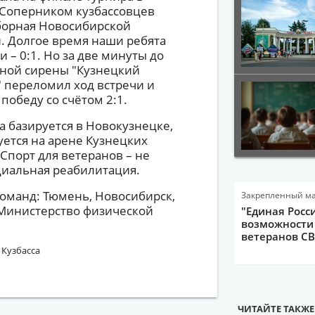
 Соперником кузбассовцев
сборная Новосибирской
. Долгое время наши ребята
и – 0:1. Но за две минуты до
ной сирены "Кузнецкий
" переломил ход встречи и
победу со счётом 2:1.
 базируется в Новокузнецке,
ется на арене Кузнецких
Спорт для ветеранов – не
оциальная реабилитация.
команд: Тюмень, Новосибирск,
Закрепленный м
т Министерство физической
"Единая Росс
возможности 
ветеранов С
 Кузбасса
ЧИТАЙТЕ ТАКЖЕ