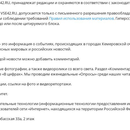
42.RU, принадлежат редакции и охраняются в соответствии с законода
VSE42.RU, допускается только с письменного разрешения правооблада
ном соблюдении требований
Правил использования материалов
. Гиперс
о или после цитируемого блока.
а - это информация о событиях, происходящих в городах Кемеровской о
есных мировых и российских новостей.
ждой новости можно добавить комментарий.
 фотографии, а также видеоролики со всего света. Раздел «Коммента
ле «В цифрах». Мы проводим еженедельные «Опросы» среди наших чита
ии, ссылки на фото и видеорепортажи.
итет.
ельные технологии (информационные технологии предоставления ин
зователей сети «Интернет», находящихся на территории Российской Ф
басская 33а, 2 этаж