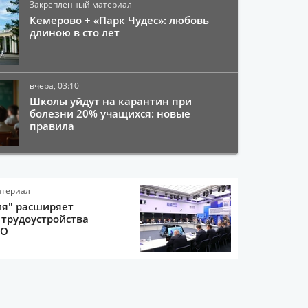
Закрепленный материал
Кемерово + «Парк Чудес»: любовь
длиною в сто лет
вчера, 03:10
Школы уйдут на карантин при
болезни 20% учащихся: новые
правила
атериал
ия" расширяет
трудоустройства
ВО