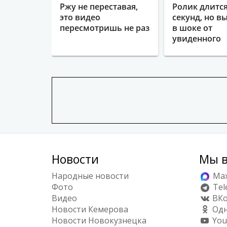
Ржу не переставая,
Ролик длится
это видео
секунд, но в
пересмотришь не раз
в шоке от
увиденного
Новости
Мы в
Народные новости
Ma
Фото
Tel
Видео
ВКо
Новости Кемерова
Одн
Новости Новокузнецка
You