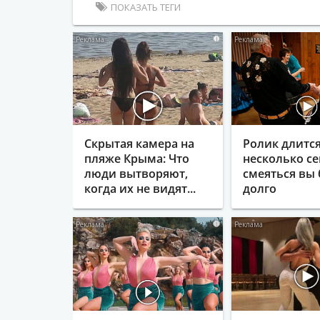
ПОКАЗАТЬ ТЕГИ
i
Скрытая камера на
Ролик длитс
пляже Крыма: Что
несколько се
люди вытворяют,
смеяться вы 
когда их не видят...
долго
i