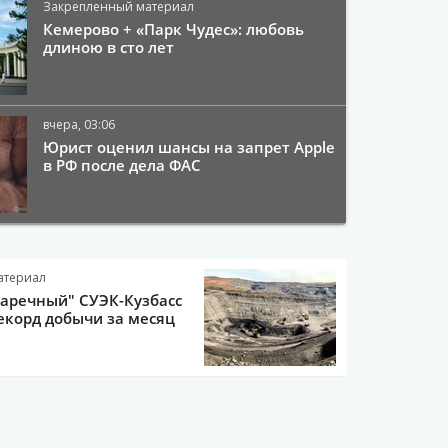
Закрепленный материал
Кемерово + «Парк Чудес»: любовь
длиною в сто лет
вчера, 03:06
Юрист оценил шансы на запрет Apple
в РФ после дела ФАС
атериал
Заречный" СУЭК-Кузбасс
екорд добычи за месяц