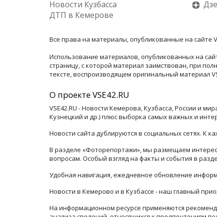
Новости Кузбасса
Дз
ДТП в Кемерове
Все права на материалы, опубликованные на сайте V
Использование материалов, опубликованных на сайт
страницу, с которой материал заимствован, при по
тексте, воспроизводящем оригинальный материал VSE
О проекте VSE42.RU
VSE42.RU - Новости Кемерова, Кузбасса, России и ми
Кузнецкий и др.) плюс выборка самых важных и инте
Новости сайта дублируются в социальных сетях. К 
В разделе «Фоторепортажи», мы размещаем интересн
вопросам. Особый взгляд на факты и события в раз
Удобная навигация, ежедневное обновление информ
Новости в Кемерово и в Кузбассе - наш главный прио
На информационном ресурсе применяются рекоменда
анализа сведений, относящихся к предпочтениям по