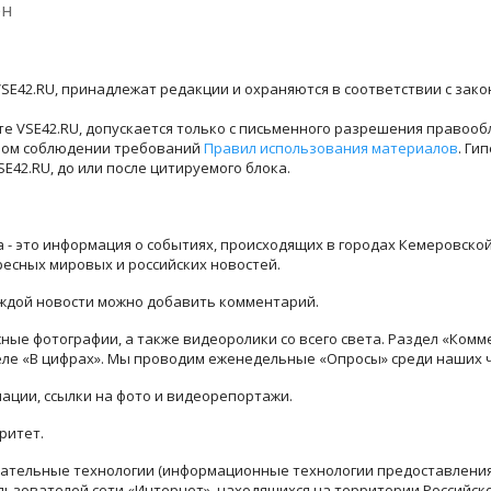
ен
SE42.RU, принадлежат редакции и охраняются в соответствии с зак
е VSE42.RU, допускается только с письменного разрешения правооб
лном соблюдении требований
Правил использования материалов
. Ги
42.RU, до или после цитируемого блока.
ра - это информация о событиях, происходящих в городах Кемеровско
ресных мировых и российских новостей.
каждой новости можно добавить комментарий.
ые фотографии, а также видеоролики со всего света. Раздел «Комм
деле «В цифрах». Мы проводим еженедельные «Опросы» среди наших 
ации, ссылки на фото и видеорепортажи.
ритет.
тельные технологии (информационные технологии предоставления 
льзователей сети «Интернет», находящихся на территории Российск