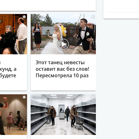
i
i
я
Этот танец невесты
кунд, а
оставит вас без слов!
будете
Пересмотрела 10 раз
i
i