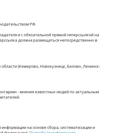
онодательством РФ.
ладателя и с обязательной прямой гиперссылкой на
перссылка должна размещаться непосредственно в
й области (Кемерово, Новокузнецк, Белово, Ленинск-
ентарии» - мнения известных людей по актуальным
читателей.
информации на основе сбора, систематизации и
ой Федерации).
Подробная информация