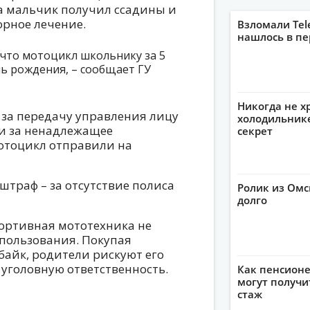
а мальчик получил ссадины и
орное лечение.
Взломали Tel
нашлось в пе
 что мотоцикл школьнику за 5
ь рождения, – сообщает ГУ
Никогда не х
 за передачу управления лицу
холодильнике
 и за ненадлежащее
секрет
Мотоцикл отправили на
штраф – за отсутствие полиса
Ролик из Омс
долго
ортивная мототехника не
пользования. Покупая
байк, родители рискуют его
 уголовную ответственность.
Как пенсионе
могут получи
стаж