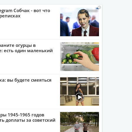
i
i
i
i
egram Собчак - вот что
реписках
раните огурцы в
: есть один маленький
ка: вы будете смеяться
ры 1945-1965 годов
ть доплаты за советский