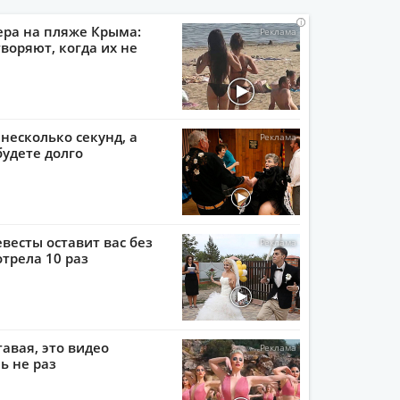
i
i
i
i
ера на пляже Крыма:
воряют, когда их не
 несколько секунд, а
будете долго
евесты оставит вас без
отрела 10 раз
тавая, это видео
ь не раз