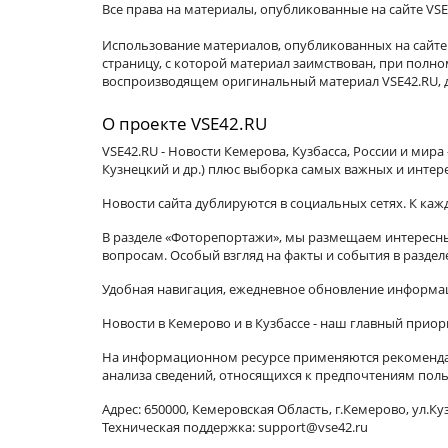
Все права на материалы, опубликованные на сайте VSE
Использование материалов, опубликованных на сайте 
страницу, с которой материал заимствован, при пол
воспроизводящем оригинальный материал VSE42.RU, д
О проекте VSE42.RU
VSE42.RU - Новости Кемерова, Кузбасса, России и мир
Кузнецкий и др.) плюс выборка самых важных и интер
Новости сайта дублируются в социальных сетях. К ка
В разделе «Фоторепортажи», мы размещаем интересные
вопросам. Особый взгляд на факты и события в разде
Удобная навигация, ежедневное обновление информац
Новости в Кемерово и в Кузбассе - наш главный приор
На информационном ресурсе применяются рекомендат
анализа сведений, относящихся к предпочтениям поль
Адрес: 650000, Кемеровская Область, г.Кемерово, ул.Куз
Техническая поддержка: support@vse42.ru