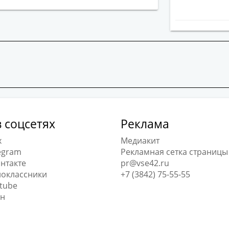
 соцсетях
Реклама
x
Медиакит
egram
Рекламная сетка страницы
нтакте
pr@vse42.ru
оклассники
+7 (3842) 75-55-55
tube
н