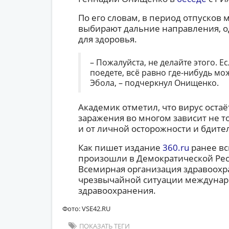
По его словам, в период отпусков
выбирают дальние направления, о
для здоровья.
– Пожалуйста, не делайте этого. Е
поедете, всё равно где-нибудь мо
Эбола, – подчеркнул Онищенко.
Академик отметил, что вирус остаё
заражения во многом зависит не т
и от личной осторожности и бдите
Как пишет издание
360.ru
ранее вс
произошли в Демократической Респ
Всемирная организация здравоох
чрезвычайной ситуации междунаро
здравоохранения.
Фото: VSE42.RU
ПОКАЗАТЬ ТЕГИ