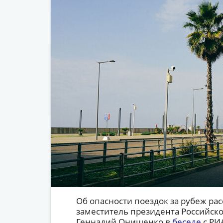
Об опасности поездок за рубеж рас
заместитель президента Российск
Геннадий Онищенко в
беседе
с РИ