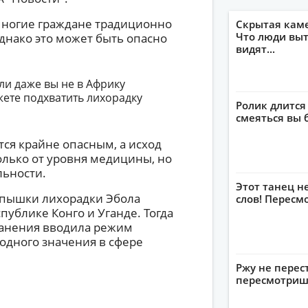
 многие граждане традиционно
Скрытая кам
Что люди выт
днако это может быть опасно
видят...
сли даже вы не в Африку
жете подхватить лихорадку
Ролик длится
смеяться вы 
тся крайне опасным, а исход
олько от уровня медицины, но
льности.
Этот танец н
пышки лихорадки Эбола
слов! Пересм
ублике Конго и Уганде. Тогда
ранения вводила режим
дного значения в сфере
Ржу не перес
пересмотриш