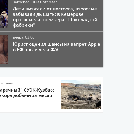
Закрепленный материал
Дети визжали от восторга, взрослые
забывали дышать: в Кемерове
прогремела премьера "Шоколадной
фабрики"
вчера, 03:06
Юрист оценил шансы на запрет Apple
в РФ после дела ФАС
атериал
Заречный" СУЭК-Кузбасс
екорд добычи за месяц