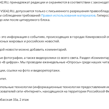
42.RU, принадлежат редакции и охраняются в соответствии с законода
VSE42.RU, допускается только с письменного разрешения правооблада
ном соблюдении требований
Правил использования материалов
. Гиперс
о или после цитируемого блока.
а - это информация о событиях, происходящих в городах Кемеровской о
есных мировых и российских новостей.
ждой новости можно добавить комментарий.
 фотографии, а также видеоролики со всего света. Раздел «Коммента
ле «В цифрах». Мы проводим еженедельные «Опросы» среди наших чита
ии, ссылки на фото и видеорепортажи.
итет.
ельные технологии (информационные технологии предоставления ин
зователей сети «Интернет», находящихся на территории Российской Ф
басская 33а, 2 этаж