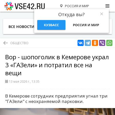
РОССИЯ И МИР
Откуда вы?
КУЗБАСС
РОССИЯ И МИР
ВСЕ НОВОСТИ
СТАТЬИ
ТЕМЫ
ФОТО
СПЕЦПРОЕКТЫ
РАБОТА И ДЕНЬГИ
ОБЩЕСТВО
Вор - шопоголик в Кемерове украл
3 «ГАЗели» и потратил все на
вещи
13 мая 2026 г., 13:35
В Кемерове сотрудник предприятия угнал три
"ГАЗели" с неохраняемой парковки.