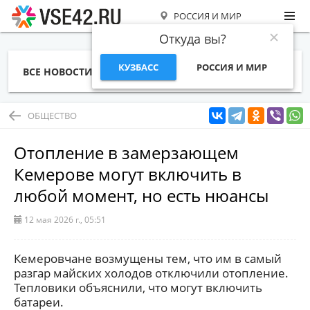
РОССИЯ И МИР
Откуда вы?
КУЗБАСС
РОССИЯ И МИР
ВСЕ НОВОСТИ
СТАТЬИ
ТЕМЫ
ФОТО
СПЕЦПРОЕКТЫ
РАБОТА И ДЕНЬГИ
ОБЩЕСТВО
Отопление в замерзающем
Кемерове могут включить в
любой момент, но есть нюансы
12 мая 2026 г., 05:51
Кемеровчане возмущены тем, что им в самый
разгар майских холодов отключили отопление.
Тепловики объяснили, что могут включить
батареи.