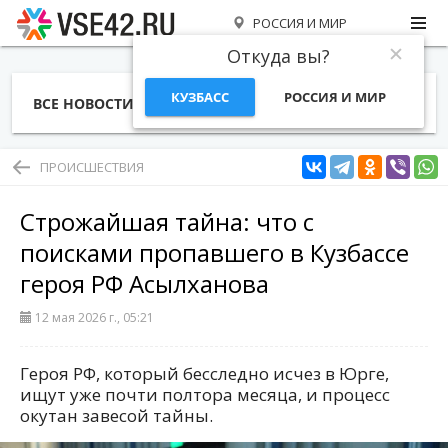
РОССИЯ И МИР
Откуда вы?
КУЗБАСС
РОССИЯ И МИР
ВСЕ НОВОСТИ
СТАТЬИ
ТЕМЫ
ФОТО
СПЕЦПРОЕКТЫ
РАБОТА И ДЕНЬГИ
ПРОИСШЕСТВИЯ
Строжайшая тайна: что с
поисками пропавшего в Кузбассе
героя РФ Асылханова
12 мая 2026 г., 05:21
Героя РФ, который бесследно исчез в Юрге,
ищут уже почти полтора месяца, и процесс
окутан завесой тайны.