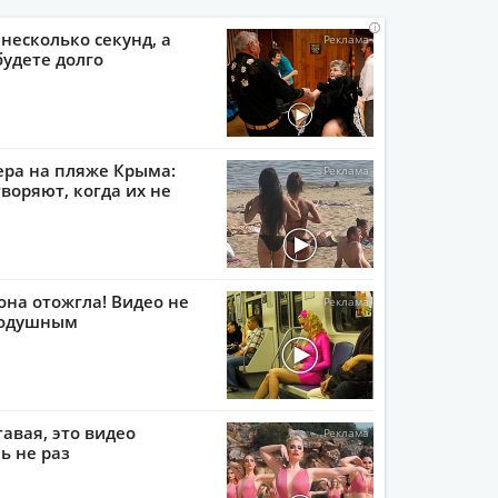
i
i
i
i
 несколько секунд, а
будете долго
ера на пляже Крыма:
воряют, когда их не
она отожгла! Видео не
нодушным
тавая, это видео
ь не раз