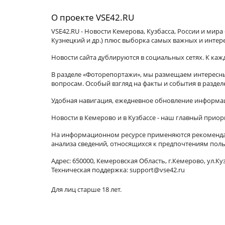
О проекте VSE42.RU
VSE42.RU - Новости Кемерова, Кузбасса, России и мир
Кузнецкий и др.) плюс выборка самых важных и интер
Новости сайта дублируются в социальных сетях. К ка
В разделе «Фоторепортажи», мы размещаем интересные
вопросам. Особый взгляд на факты и события в разде
Удобная навигация, ежедневное обновление информац
Новости в Кемерово и в Кузбассе - наш главный приор
На информационном ресурсе применяются рекомендат
анализа сведений, относящихся к предпочтениям поль
Адрес: 650000, Кемеровская Область, г.Кемерово, ул.Куз
Техническая поддержка: support@vse42.ru
Для лиц старше 18 лет.