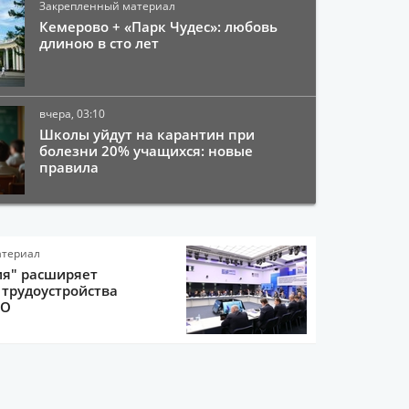
Закрепленный материал
Кемерово + «Парк Чудес»: любовь
длиною в сто лет
вчера, 03:10
Школы уйдут на карантин при
болезни 20% учащихся: новые
правила
атериал
ия" расширяет
трудоустройства
ВО