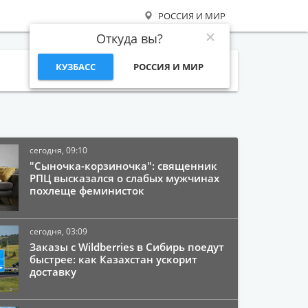
РОССИЯ И МИР
Откуда вы?
КУЗБАСС
РОССИЯ И МИР
Поиск
сегодня, 09:10
"Сыночка-корзиночка": священник
РПЦ высказался о слабых мужчинах
похлеще феминисток
сегодня, 03:09
Заказы с Wildberries в Сибирь поедут
быстрее: как Казахстан ускорит
доставку