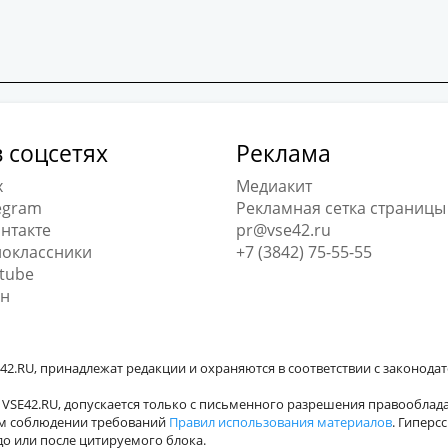
 соцсетях
Реклама
x
Медиакит
egram
Рекламная сетка страницы
нтакте
pr@vse42.ru
оклассники
+7 (3842) 75-55-55
tube
н
42.RU, принадлежат редакции и охраняются в соответствии с законода
VSE42.RU, допускается только с письменного разрешения правооблада
ном соблюдении требований
Правил использования материалов
. Гиперс
о или после цитируемого блока.