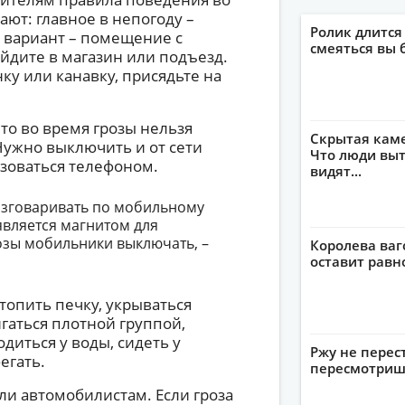
ают: главное в непогоду –
Ролик длится
 вариант – помещение с
смеяться вы 
айдите в магазин или подъезд.
ку или канавку, присядьте на
то во время грозы нельзя
Скрытая кам
Нужно выключить и от сети
Что люди выт
ьзоваться телефоном.
видят...
азговаривать по мобильному
является магнитом для
озы мобильники выключать, –
Королева ваг
оставит рав
 топить печку, укрываться
гаться плотной группой,
одиться у воды, сидеть у
Ржу не перес
егать.
пересмотриш
и автомобилистам. Если гроза