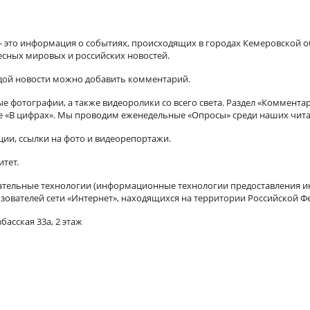
а - это информация о событиях, происходящих в городах Кемеровской о
есных мировых и российских новостей.
ждой новости можно добавить комментарий.
 фотографии, а также видеоролики со всего света. Раздел «Коммента
ле «В цифрах». Мы проводим еженедельные «Опросы» среди наших чита
ии, ссылки на фото и видеорепортажи.
итет.
ельные технологии (информационные технологии предоставления ин
зователей сети «Интернет», находящихся на территории Российской Ф
басская 33а, 2 этаж