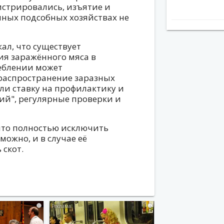
гистрировались, изъятие и
чных подсобных хозяйствах не
ал, что существует
я заражённого мяса в
реблении может
 распространение заразных
али ставку на профилактику и
рий", регулярные проверки и
что полностью исключить
ожно, и в случае её
скот.
i
i