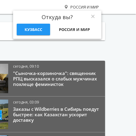
РОССИЯ И МИР
Откуда вы?
КУЗБАСС
РОССИЯ И МИР
Поиск
сегодня, 09:10
"Сыночка-корзиночка": священник
РПЦ высказался о слабых мужчинах
похлеще феминисток
сегодня, 03:09
Заказы с Wildberries в Сибирь поедут
быстрее: как Казахстан ускорит
доставку