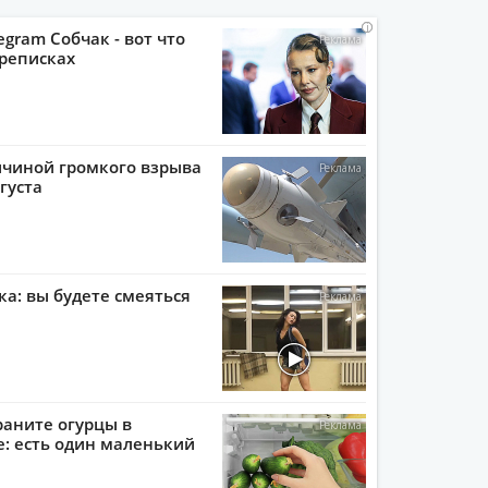
i
i
i
i
egram Собчак - вот что
реписках
ичиной громкого взрыва
густа
ка: вы будете смеяться
раните огурцы в
: есть один маленький