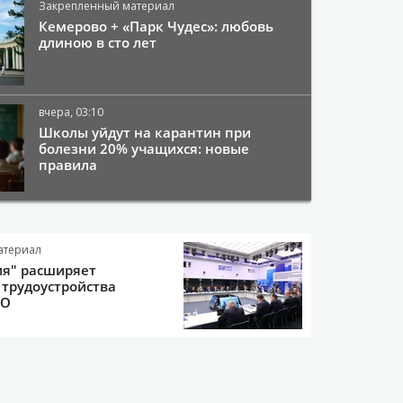
Закрепленный материал
Кемерово + «Парк Чудес»: любовь
длиною в сто лет
вчера, 03:10
Школы уйдут на карантин при
болезни 20% учащихся: новые
правила
атериал
ия" расширяет
трудоустройства
ВО