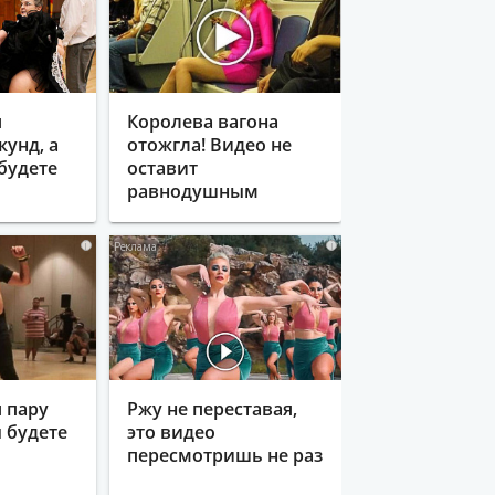
я
Королева вагона
кунд, а
отожгла! Видео не
будете
оставит
равнодушным
i
i
 пару
Ржу не переставая,
ы будете
это видео
пересмотришь не раз