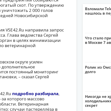
огатый скот. По утверждению
Взломали Tel
 уничтожить 2 000 голов
нашлось в пе
оседней Новосибирской
ия VSE42.Ru направила запрос
са. Глава ведомства Сергей
Что стало пр
 орган в целях минимизации
в Москве 7 ав
по ветеринарной
вском округе усилен
о дополнительное
Ролик из Омс
ится постоянный мониторинг
долго
тановки, – сказал Сергей
E42.Ru
подробно разбирала
,
Никогда не х
з-за которого массово
холодильнике
области. Ветеринарная
секрет
тко: случаи пастереллёза в