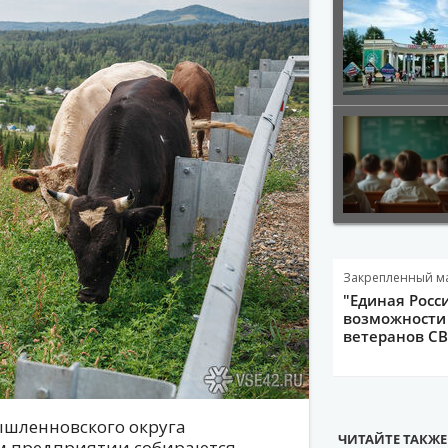
Закрепленный м
"Единая Росс
возможности 
ветеранов С
шленновского округа
ЧИТАЙТЕ ТАКЖЕ
ном предприятии собираются