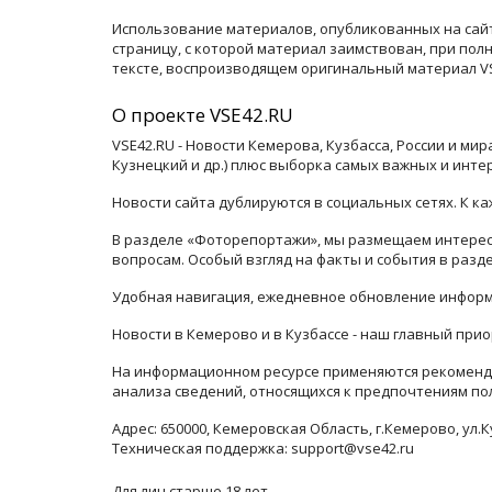
Использование материалов, опубликованных на сайт
страницу, с которой материал заимствован, при по
тексте, воспроизводящем оригинальный материал VSE
О проекте VSE42.RU
VSE42.RU - Новости Кемерова, Кузбасса, России и ми
Кузнецкий и др.) плюс выборка самых важных и инте
Новости сайта дублируются в социальных сетях. К 
В разделе «Фоторепортажи», мы размещаем интересн
вопросам. Особый взгляд на факты и события в раз
Удобная навигация, ежедневное обновление информ
Новости в Кемерово и в Кузбассе - наш главный прио
На информационном ресурсе применяются рекоменда
анализа сведений, относящихся к предпочтениям по
Адрес: 650000, Кемеровская Область, г.Кемерово, ул.К
Техническая поддержка: support@vse42.ru
Для лиц старше 18 лет.