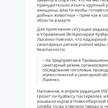
принудительно изъять крупный р
женщины, власти якобы готовятся
дойных животных – прям как в с
области в марте.
Для прояснения ситуации редакц
в Управление Ветеринарии Кузбас
Лысенко пояснил, что надзорный
санитарных рисков усилил меры 
безопасности.
– На предприятии в Промышленно
санитарный режим, организован
обследование поголовья, провод
эпизоотической и санитарной обс
Лысенко.
Напомним, в апреле редакция VS
грозит ли Кузбассу пастереллёз, и
изымали коров в Новосибирской 
служба тогда ответила твёрдо и чё