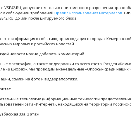
е VSE42.RU, допускается только с письменного разрешения правооб
лном соблюдении требований
Правил использования материалов
. Ги
42.RU, до или после цитируемого блока.
ра - это информация о событиях, происходящих в городах Кемеровско
ресных мировых и российских новостей.
каждой новости можно добавить комментарий.
ые фотографии, а также видеоролики со всего света. Раздел «Комм
деле «В цифрах». Мы проводим еженедельные «Опросы» среди наших 
ации, ссылки на фото и видеорепортажи.
ритет.
тельные технологии (информационные технологии предоставления 
льзователей сети «Интернет», находящихся на территории Российск
узбасская 33а, 2 этаж