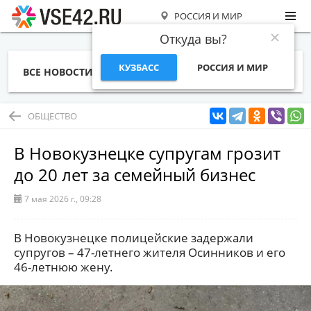
РОССИЯ И МИР
Откуда вы?
КУЗБАСС
РОССИЯ И МИР
ВСЕ НОВОСТИ
СТАТЬИ
ТЕМЫ
ФОТО
СПЕЦПРОЕКТЫ
РАБОТА И ДЕНЬГИ
ОБЩЕСТВО
В Новокузнецке супругам грозит
до 20 лет за семейный бизнес
7 мая 2026 г., 09:28
В Новокузнецке полицейские задержали
супругов – 47-летнего жителя Осинников и его
46-летнюю жену.