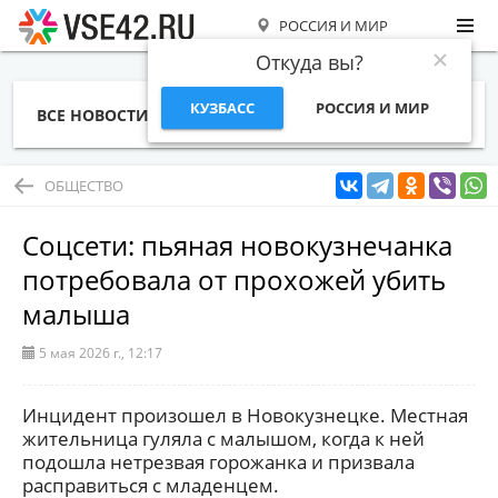
РОССИЯ И МИР
Откуда вы?
КУЗБАСС
РОССИЯ И МИР
ВСЕ НОВОСТИ
СТАТЬИ
ТЕМЫ
ФОТО
СПЕЦПРОЕКТЫ
РАБОТА И ДЕНЬГИ
ОБЩЕСТВО
Соцсети: пьяная новокузнечанка
потребовала от прохожей убить
малыша
5 мая 2026 г., 12:17
Инцидент произошел в Новокузнецке. Местная
жительница гуляла с малышом, когда к ней
подошла нетрезвая горожанка и призвала
расправиться с младенцем.