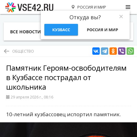
РОССИЯ И МИР
Откуда вы?
КУЗБАСС
РОССИЯ И МИР
ВСЕ НОВОСТИ
СТАТЬИ
ТЕМЫ
ФОТО
СПЕЦПРОЕКТЫ
РАБОТА И ДЕНЬГИ
ОБЩЕСТВО
Памятник Героям-освободителям
в Кузбассе пострадал от
школьника
29 апреля 2026 г., 08:16
10-летний кузбассовец испортил памятник.