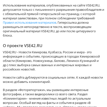
Использование материалов, опубликованных на сайте VSE42.RU,
допускается только с письменного разрешения правообладателя и
с обязательной прямой гиперссылкой на страницу, с которой
материал заимствован, при полном соблюдении требований
Правил использования материалов
. Гиперссылка должна
размещаться непосредственно в тексте, воспроизводящем
оригинальный материал VSE42.RU, до или после цитируемого
блока.
О проекте VSE42.RU
VSE42.RU - Новости Кемерова, Кузбасса, России и мира - это
информация о событиях, происходящих в городах Кемеровской
области (Кемерово, Новокузнецк, Белово, Ленинск-Кузнецкий и
др.) плюс выборка самых важных и интересных мировых и
российских новостей.
Новости сайта дублируются в социальных сетях. К каждой новости
можно добавить комментарий.
В разделе «Фоторепортажи», мы размещаем интересные
фотографии, а также видеоролики со всего света. Раздел
«Комментарии» - мнения известных людей по актуальным
вопросам. Особый взгляд на факты и события в разделе «В
цифрах». Мы проводим еженедельные «Опросы» среди наших