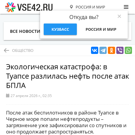
РОССИЯ И МИР
Откуда вы?
КУЗБАСС
РОССИЯ И МИР
ВСЕ НОВОСТИ
СТАТЬИ
ТЕМЫ
ФОТО
СПЕЦПРОЕКТЫ
РАБОТА И ДЕНЬГИ
ОБЩЕСТВО
Экологическая катастрофа: в
Туапсе разлилась нефть после атак
БПЛА
27 апреля 2026 г., 02:35
После атак беспилотников в районе Туапсе в
Черное море попали нефтепродукты –
загрязнение уже зафиксировали со спутников и
оно продолжает распространяться.