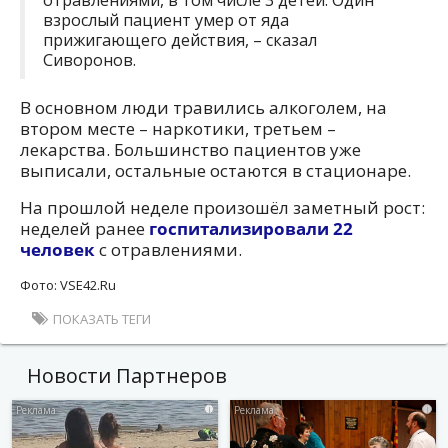
отравлениями, в том числе 3 детей. Один
взрослый пациент умер от яда
прижигающего действия, – сказал
Сиворонов.
В основном люди травились алкоголем, на
втором месте – наркотики, третьем –
лекарства. Большинство пациентов уже
выписали, остальные остаются в стационаре.
На прошлой неделе произошёл заметный рост:
неделей ранее
госпитализировали 22
человек
с отравлениями.
Фото: VSE42.Ru
ПОКАЗАТЬ ТЕГИ
Новости Партнеров
i
i