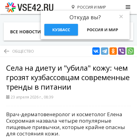
РОССИЯ И МИР
Откуда вы?
КУЗБАСС
РОССИЯ И МИР
ВСЕ НОВОСТИ
СТАТЬИ
ТЕМЫ
ФОТО
СПЕЦПРОЕКТЫ
РАБОТА И ДЕНЬГИ
ОБЩЕСТВО
Села на диету и "убила" кожу: чем
грозят кузбассовцам современные
тренды в питании
23 апреля 2026 г., 08:39
Врач-дерматовенеролог и косметолог Елена
Скоромная назвала четыре популярные
пищевые привычки, которые крайне опасны
для состояния кожи.