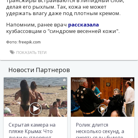
трансжиры встраиваются в липидный слой,
делая его рыхлым. Так, кожа не может
удержать влагу даже под плотным кремом.
Напомним, ранее врач
рассказала
кузбассовцам о "синдроме весенней кожи".
Фото: freepik.com
ПОКАЗАТЬ ТЕГИ
Новости Партнеров
i
i
Скрытая камера на
Ролик длится
пляже Крыма: Что
несколько секунд, а
люди вытворяют,
смеяться вы будете