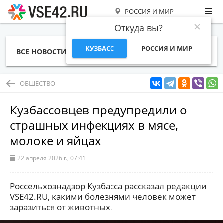
РОССИЯ И МИР
Откуда вы?
КУЗБАСС
РОССИЯ И МИР
ВСЕ НОВОСТИ
СТАТЬИ
ТЕМЫ
ФОТО
СПЕЦПРОЕКТЫ
РАБОТА И ДЕНЬГИ
ОБЩЕСТВО
Кузбассовцев предупредили о
страшных инфекциях в мясе,
молоке и яйцах
22 апреля 2026 г., 07:41
Россельхознадзор Кузбасса рассказал редакции
VSE42.RU, какими болезнями человек может
заразиться от животных.