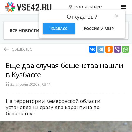
РОССИЯ И МИР
Откуда вы?
КУЗБАСС
РОССИЯ И МИР
ВСЕ НОВОСТИ
СТАТЬИ
ТЕМЫ
ФОТО
СПЕЦПРОЕКТЫ
РАБОТА И ДЕНЬГИ
ОБЩЕСТВО
Еще два случая бешенства нашли
в Кузбассе
22 апреля 2026 г., 03:11
На территории Кемеровской области
установлены сразу два карантина по
бешенству.