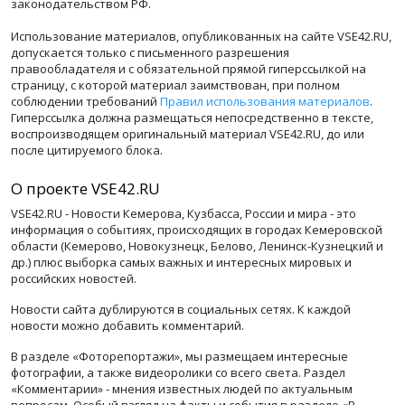
законодательством РФ.
Использование материалов, опубликованных на сайте VSE42.RU,
допускается только с письменного разрешения
правообладателя и с обязательной прямой гиперссылкой на
страницу, с которой материал заимствован, при полном
соблюдении требований
Правил использования материалов
.
Гиперссылка должна размещаться непосредственно в тексте,
воспроизводящем оригинальный материал VSE42.RU, до или
после цитируемого блока.
О проекте VSE42.RU
VSE42.RU - Новости Кемерова, Кузбасса, России и мира - это
информация о событиях, происходящих в городах Кемеровской
области (Кемерово, Новокузнецк, Белово, Ленинск-Кузнецкий и
др.) плюс выборка самых важных и интересных мировых и
российских новостей.
Новости сайта дублируются в социальных сетях. К каждой
новости можно добавить комментарий.
В разделе «Фоторепортажи», мы размещаем интересные
фотографии, а также видеоролики со всего света. Раздел
«Комментарии» - мнения известных людей по актуальным
вопросам. Особый взгляд на факты и события в разделе «В