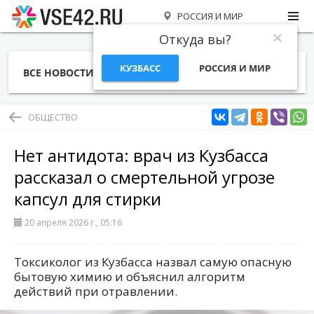
РОССИЯ И МИР
Откуда вы?
КУЗБАСС
РОССИЯ И МИР
ВСЕ НОВОСТИ
СТАТЬИ
ТЕМЫ
ФОТО
СПЕЦПРОЕКТЫ
РАБОТА И ДЕНЬГИ
ОБЩЕСТВО
Нет антидота: врач из Кузбасса
рассказал о смертельной угрозе
капсул для стирки
20 апреля 2026 г., 05:16
Токсиколог из Кузбасса назвал самую опасную
бытовую химию и объяснил алгоритм
действий при отравлении.