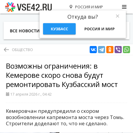
РОССИЯ И МИР
Откуда вы?
КУЗБАСС
РОССИЯ И МИР
ВСЕ НОВОСТИ
СТАТЬИ
ТЕМЫ
ФОТО
СПЕЦПРОЕКТЫ
РАБОТА И ДЕНЬГИ
ОБЩЕСТВО
Возможны ограничения: в
Кемерове скоро снова будут
ремонтировать Кузбасский мост
17 апреля 2026 г., 04:42
Кемеровчан предупредили о скором
возобновлении капремонта моста через Томь.
Строители доделают то, что не сделано.