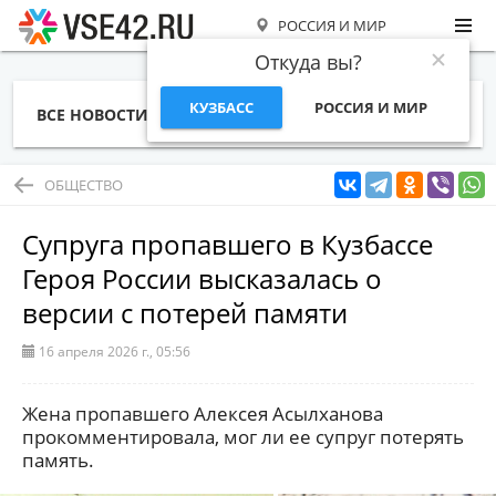
РОССИЯ И МИР
Откуда вы?
КУЗБАСС
РОССИЯ И МИР
ВСЕ НОВОСТИ
СТАТЬИ
ТЕМЫ
ФОТО
СПЕЦПРОЕКТЫ
РАБОТА И ДЕНЬГИ
ОБЩЕСТВО
Супруга пропавшего в Кузбассе
Героя России высказалась о
версии с потерей памяти
16 апреля 2026 г., 05:56
Жена пропавшего Алексея Асылханова
прокомментировала, мог ли ее супруг потерять
память.