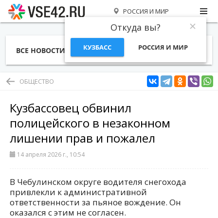
РОССИЯ И МИР
Откуда вы?
КУЗБАСС
РОССИЯ И МИР
ВСЕ НОВОСТИ
СТАТЬИ
ТЕМЫ
ФОТО
СПЕЦПРОЕКТЫ
РАБОТА И ДЕНЬГИ
ОБЩЕСТВО
Кузбассовец обвинил
полицейского в незаконном
лишении прав и пожалел
14 апреля 2026 г., 10:54
В Чебулинском округе водителя снегохода
привлекли к административной
ответственности за пьяное вождение. Он
оказался с этим не согласен.