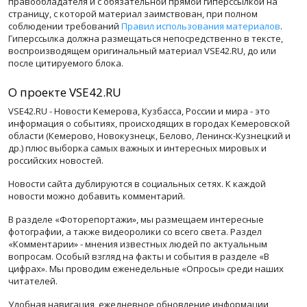
правообладателя и с обязательной прямой гиперссылкой на
страницу, с которой материал заимствован, при полном
соблюдении требований
Правил использования материалов
.
Гиперссылка должна размещаться непосредственно в тексте,
воспроизводящем оригинальный материал VSE42.RU, до или
после цитируемого блока.
О проекте VSE42.RU
VSE42.RU - Новости Кемерова, Кузбасса, России и мира - это
информация о событиях, происходящих в городах Кемеровской
области (Кемерово, Новокузнецк, Белово, Ленинск-Кузнецкий и
др.) плюс выборка самых важных и интересных мировых и
российских новостей.
Новости сайта дублируются в социальных сетях. К каждой
новости можно добавить комментарий.
В разделе «Фоторепортажи», мы размещаем интересные
фотографии, а также видеоролики со всего света. Раздел
«Комментарии» - мнения известных людей по актуальным
вопросам. Особый взгляд на факты и события в разделе «В
цифрах». Мы проводим еженедельные «Опросы» среди наших
читателей.
Удобная навигация, ежедневное обновление информации,