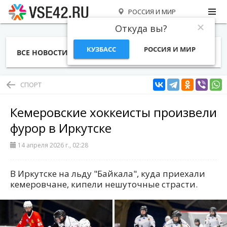
РОССИЯ И МИР
Откуда вы?
КУЗБАСС
РОССИЯ И МИР
ВСЕ НОВОСТИ
СТАТЬИ
ТЕМЫ
ФОТО
СПЕЦПРОЕКТЫ
РАБОТА И ДЕНЬГИ
СПОРТ
Кемеровские хоккеисты произвели
фурор в Иркутске
14 апреля 2026 г., 02:28
В Иркутске на льду "Байкала", куда приехали
кемеровчане, кипели нешуточные страсти.