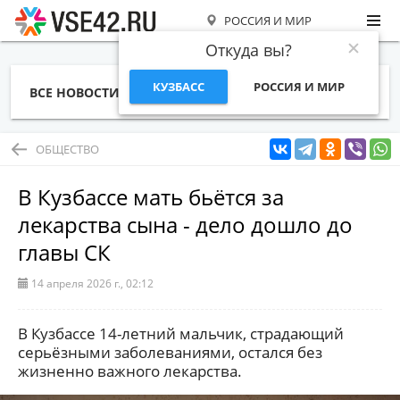
РОССИЯ И МИР
Откуда вы?
КУЗБАСС
РОССИЯ И МИР
ВСЕ НОВОСТИ
СТАТЬИ
ТЕМЫ
ФОТО
СПЕЦПРОЕКТЫ
РАБОТА И ДЕНЬГИ
ОБЩЕСТВО
В Кузбассе мать бьётся за
лекарства сына - дело дошло до
главы СК
14 апреля 2026 г., 02:12
В Кузбассе 14-летний мальчик, страдающий
серьёзными заболеваниями, остался без
жизненно важного лекарства.