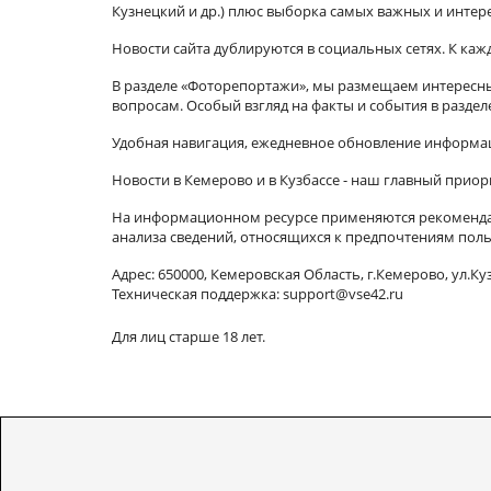
Кузнецкий и др.) плюс выборка самых важных и интер
Новости сайта дублируются в социальных сетях. К ка
В разделе «Фоторепортажи», мы размещаем интересные
вопросам. Особый взгляд на факты и события в разде
Удобная навигация, ежедневное обновление информац
Новости в Кемерово и в Кузбассе - наш главный приор
На информационном ресурсе применяются рекомендат
анализа сведений, относящихся к предпочтениям поль
Адрес: 650000, Кемеровская Область, г.Кемерово, ул.Куз
Техническая поддержка: support@vse42.ru
Для лиц старше 18 лет.