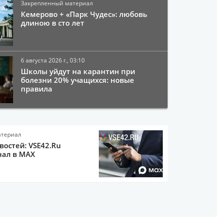
Закрепленный материал
Кемерово + «Парк Чудес»: любовь
длиною в сто лет
6 августа 2026 г., 03:10
Школы уйдут на карантин при
болезни 20% учащихся: новые
правила
атериал
остей: VSE42.Ru
нал в MAX