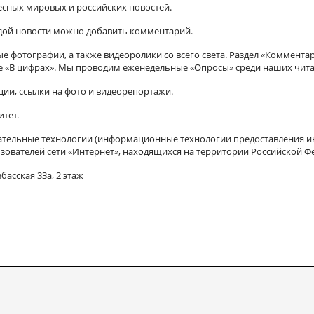
есных мировых и российских новостей.
ждой новости можно добавить комментарий.
 фотографии, а также видеоролики со всего света. Раздел «Коммента
ле «В цифрах». Мы проводим еженедельные «Опросы» среди наших чита
ии, ссылки на фото и видеорепортажи.
итет.
ельные технологии (информационные технологии предоставления ин
зователей сети «Интернет», находящихся на территории Российской Ф
басская 33а, 2 этаж