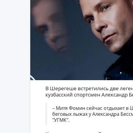
В Шерегеше встретились две леге
кузбасский спортсмен Александр Б
– Митя Фомин сейчас отдыхает в 
беговых лыжах у Александра Бессм
"УГМК".