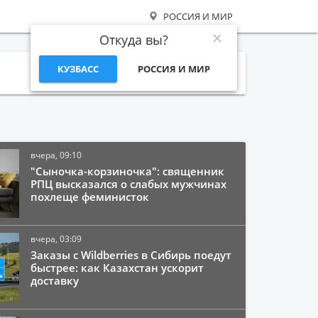
РОССИЯ И МИР
Откуда вы?
КУЗБАСС
РОССИЯ И МИР
Поиск
вчера, 09:10
"Сыночка-корзиночка": священник
РПЦ высказался о слабых мужчинах
похлеще феминисток
вчера, 03:09
Заказы с Wildberries в Сибирь поедут
быстрее: как Казахстан ускорит
доставку