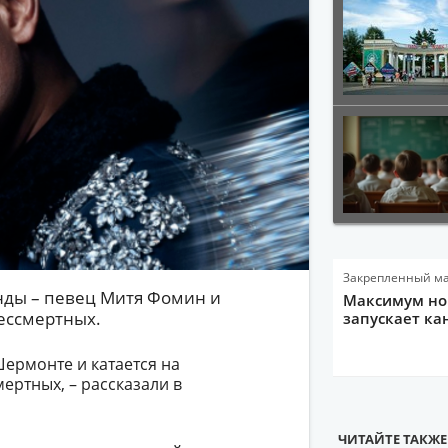
Закрепленный м
нды – певец Митя Фомин и
Максимум нов
ессмертных.
запускает ка
Шермонте и катается на
ертных, – рассказали в
ЧИТАЙТЕ ТАКЖЕ