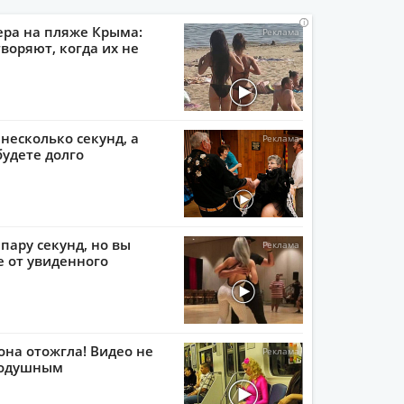
i
i
i
i
ера на пляже Крыма:
воряют, когда их не
 несколько секунд, а
будете долго
пару секунд, но вы
е от увиденного
она отожгла! Видео не
нодушным