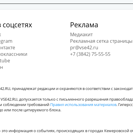
 соцсетях
Реклама
x
Медиакит
egram
Рекламная сетка страницы
нтакте
pr@vse42.ru
оклассники
+7 (3842) 75-55-55
tube
н
42.RU, принадлежат редакции и охраняются в соответствии с законода
VSE42.RU, допускается только с письменного разрешения правооблада
ном соблюдении требований
Правил использования материалов
. Гиперс
о или после цитируемого блока.
а - это информация о событиях, происходящих в городах Кемеровской о