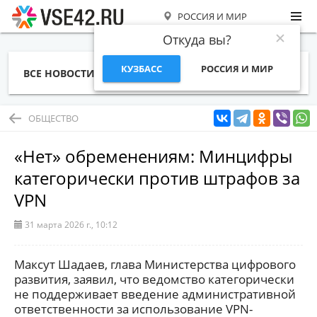
РОССИЯ И МИР
Откуда вы?
КУЗБАСС
РОССИЯ И МИР
ВСЕ НОВОСТИ
СТАТЬИ
ТЕМЫ
ФОТО
СПЕЦПРОЕКТЫ
РАБОТА И ДЕНЬГИ
ОБЩЕСТВО
«Нет» обременениям: Минцифры
категорически против штрафов за
VPN
31 марта 2026 г., 10:12
Максут Шадаев, глава Министерства цифрового
развития, заявил, что ведомство категорически
не поддерживает введение административной
ответственности за использование VPN-