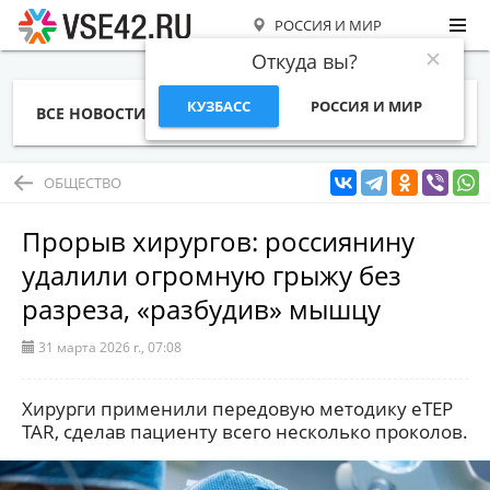
РОССИЯ И МИР
Откуда вы?
КУЗБАСС
РОССИЯ И МИР
ВСЕ НОВОСТИ
СТАТЬИ
ТЕМЫ
ФОТО
СПЕЦПРОЕКТЫ
РАБОТА И ДЕНЬГИ
ОБЩЕСТВО
Прорыв хирургов: россиянину
удалили огромную грыжу без
разреза, «разбудив» мышцу
31 марта 2026 г., 07:08
Хирурги применили передовую методику eTEP
TAR, сделав пациенту всего несколько проколов.