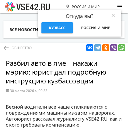
РОССИЯ И МИР
Откуда вы?
КУЗБАСС
РОССИЯ И МИР
ВСЕ НОВОСТИ
СТАТЬИ
ТЕМЫ
ФОТО
СПЕЦПРОЕКТЫ
РАБОТА И ДЕНЬГИ
ОБЩЕСТВО
Разбил авто в яме – накажи
мэрию: юрист дал подробную
инструкцию кузбассовцам
30 марта 2026 г., 09:33
Весной водители все чаще сталкиваются с
повреждениями машины из-за ям на дорогах.
Автоюрист рассказал журналисту VSE42.RU, как и
с кого требовать компенсацию.