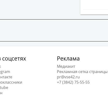
 соцсетях
Реклама
x
Медиакит
egram
Рекламная сетка страницы
нтакте
pr@vse42.ru
оклассники
+7 (3842) 75-55-55
tube
н