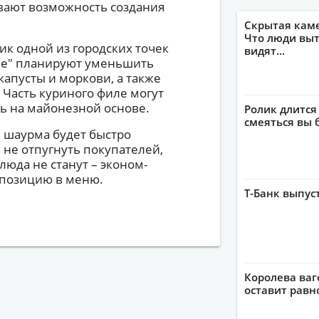
вают возможность создания
Скрытая кам
Что люди выт
ик одной из городских точек
видят...
ме" планируют уменьшить
капусты и моркови, а также
 Часть куриного филе могут
ть на майонезной основе.
Ролик длится
смеяться вы 
я шаурма будет быстро
ы не отпугнуть покупателей,
люда не станут – эконом-
 позицию в меню.
Т-Банк выпус
Королева ваг
оставит рав