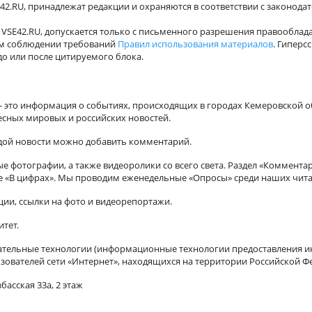
42.RU, принадлежат редакции и охраняются в соответствии с законода
VSE42.RU, допускается только с письменного разрешения правооблада
ном соблюдении требований
Правил использования материалов
. Гиперс
о или после цитируемого блока.
а - это информация о событиях, происходящих в городах Кемеровской о
есных мировых и российских новостей.
ждой новости можно добавить комментарий.
 фотографии, а также видеоролики со всего света. Раздел «Коммента
ле «В цифрах». Мы проводим еженедельные «Опросы» среди наших чита
ии, ссылки на фото и видеорепортажи.
итет.
ельные технологии (информационные технологии предоставления ин
зователей сети «Интернет», находящихся на территории Российской Ф
басская 33а, 2 этаж