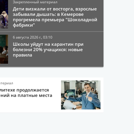
Закрепленный материал
Дети визжали от восторга, взрослые
забывали дышать: в Кемерове
прогремела премьера "Шоколадной
фабрики"
6 августа 2026 г., 03:10
Школы уйдут на карантин при
болезни 20% учащихся: новые
правила
атериал
литехе продолжается
ний на платные места