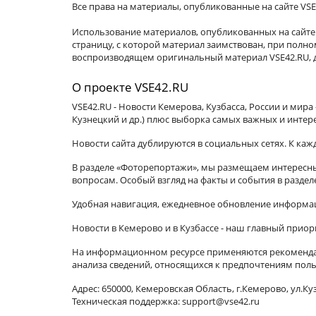
Все права на материалы, опубликованные на сайте VSE
Использование материалов, опубликованных на сайте 
страницу, с которой материал заимствован, при пол
воспроизводящем оригинальный материал VSE42.RU, д
О проекте VSE42.RU
VSE42.RU - Новости Кемерова, Кузбасса, России и мир
Кузнецкий и др.) плюс выборка самых важных и интер
Новости сайта дублируются в социальных сетях. К ка
В разделе «Фоторепортажи», мы размещаем интересные
вопросам. Особый взгляд на факты и события в разде
Удобная навигация, ежедневное обновление информац
Новости в Кемерово и в Кузбассе - наш главный приор
На информационном ресурсе применяются рекомендат
анализа сведений, относящихся к предпочтениям поль
Адрес: 650000, Кемеровская Область, г.Кемерово, ул.Куз
Техническая поддержка: support@vse42.ru