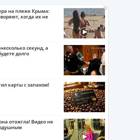
i
i
i
i
ера на пляже Крыма:
воряют, когда их не
 несколько секунд, а
будете долго
тил карты с запахом!
она отожгла! Видео не
нодушным