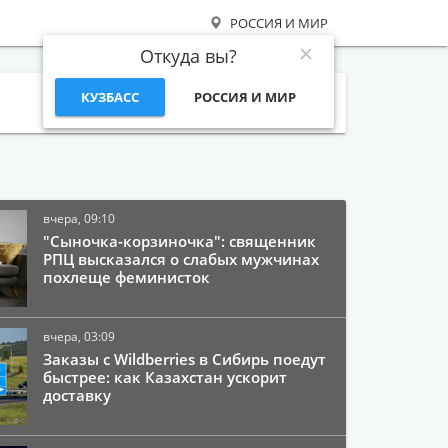
РОССИЯ И МИР
Откуда вы?
КУЗБАСС
РОССИЯ И МИР
Поиск
вчера, 09:10
"Сыночка-корзиночка": священник
РПЦ высказался о слабых мужчинах
похлеще феминисток
вчера, 03:09
Заказы с Wildberries в Сибирь поедут
быстрее: как Казахстан ускорит
доставку