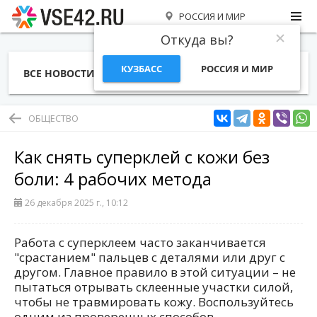
РОССИЯ И МИР
Откуда вы?
КУЗБАСС
РОССИЯ И МИР
ВСЕ НОВОСТИ
СТАТЬИ
ТЕМЫ
ФОТО
СПЕЦПРОЕКТЫ
РАБОТА И ДЕНЬГИ
ОБЩЕСТВО
Как снять суперклей с кожи без
боли: 4 рабочих метода
26 декабря 2025 г., 10:12
Работа с суперклеем часто заканчивается
"срастанием" пальцев с деталями или друг с
другом. Главное правило в этой ситуации – не
пытаться отрывать склеенные участки силой,
чтобы не травмировать кожу. Воспользуйтесь
одним из проверенных способов.