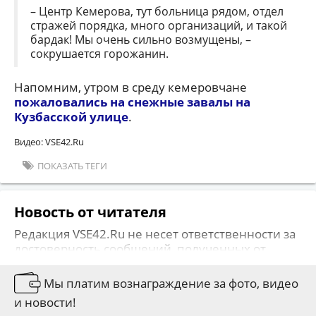
– Центр Кемерова, тут больница рядом, отдел
стражей порядка, много организаций, и такой
бардак! Мы очень сильно возмущены, –
сокрушается горожанин.
Напомним, утром в среду кемеровчане
пожаловались на снежные завалы на
Кузбасской улице
.
Видео: VSE42.Ru
ПОКАЗАТЬ ТЕГИ
Новость от читателя
Редакция VSE42.Ru не несет ответственности за
достоверность сообщений, полученных от
наших читателей. Позиция редакции сайта
может не совпадать с позицией авторов
Мы платим вознаграждение за фото, видео
сообщений. На сайте не публикуется
и новости!
информация, носящая оскорбительный