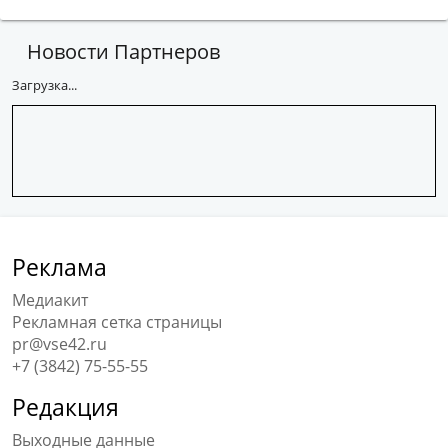
характер либо содержащая иные признаки,
которые могут привести к нарушению
Новости Партнеров
действующего законодательства.
Загрузка...
Вы можете сообщить новости:
Позвонив по 76-79-79
Написав на news@vse42.ru
Написав нам
ВКонтакте
Реклама
Медиакит
Рекламная сетка страницы
pr@vse42.ru
+7 (3842) 75-55-55
Редакция
Выходные данные