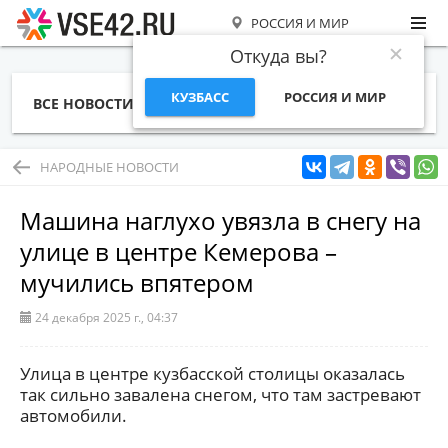
РОССИЯ И МИР
Откуда вы?
КУЗБАСС
РОССИЯ И МИР
ВСЕ НОВОСТИ
СТАТЬИ
ТЕМЫ
ФОТО
СПЕЦПРОЕКТЫ
РАБОТА И ДЕНЬГИ
НАРОДНЫЕ НОВОСТИ
Машина наглухо увязла в снегу на
улице в центре Кемерова –
мучились впятером
24 декабря 2025 г., 04:37
Улица в центре кузбасской столицы оказалась
так сильно завалена снегом, что там застревают
автомобили.