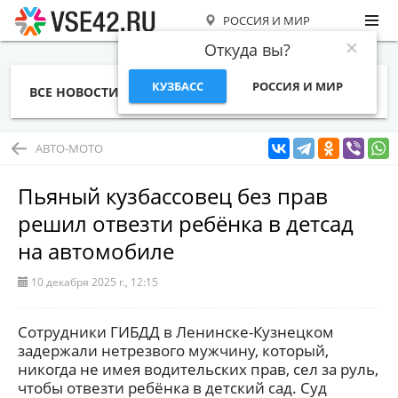
РОССИЯ И МИР
Откуда вы?
КУЗБАСС
РОССИЯ И МИР
ВСЕ НОВОСТИ
СТАТЬИ
ТЕМЫ
ФОТО
СПЕЦПРОЕКТЫ
РАБОТА И ДЕНЬГИ
АВТО-МОТО
Пьяный кузбассовец без прав
решил отвезти ребёнка в детсад
на автомобиле
10 декабря 2025 г., 12:15
Сотрудники ГИБДД в Ленинске-Кузнецком
задержали нетрезвого мужчину, который,
никогда не имея водительских прав, сел за руль,
чтобы отвезти ребёнка в детский сад. Суд