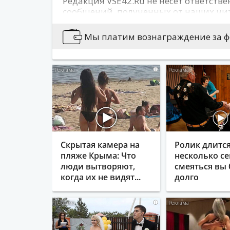
Редакция VSE42.Ru не несет ответстве
сообщений, полученных от наших чи
сайта может не совпадать с позицией
публикуется информация, носящая о
Мы платим вознаграждение за фо
содержащая иные признаки, которые
действующего законодательства.
i
Вы можете сообщить новости:
Позвонив по 76-79-79
Написав на news@vse42.ru
Написав нам
ВКонтакте
Скрытая камера на
Ролик длитс
пляже Крыма: Что
несколько се
люди вытворяют,
смеяться вы 
когда их не видят...
долго
i