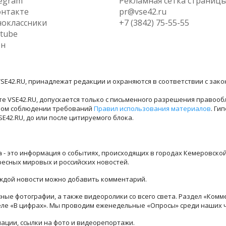
egram
Рекламная сетка страниц
нтакте
pr@vse42.ru
оклассники
+7 (3842) 75-55-55
tube
ен
SE42.RU, принадлежат редакции и охраняются в соответствии с зак
е VSE42.RU, допускается только с письменного разрешения правооб
лном соблюдении требований
Правил использования материалов
. Ги
42.RU, до или после цитируемого блока.
ра - это информация о событиях, происходящих в городах Кемеровско
ресных мировых и российских новостей.
каждой новости можно добавить комментарий.
ые фотографии, а также видеоролики со всего света. Раздел «Комм
деле «В цифрах». Мы проводим еженедельные «Опросы» среди наших 
ации, ссылки на фото и видеорепортажи.