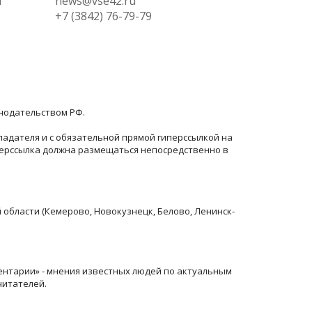
ы
news@vse42.ru
+7 (3842) 76-79-79
онодательством РФ.
ладателя и с обязательной прямой гиперссылкой на
перссылка должна размещаться непосредственно в
й области (Кемерово, Новокузнецк, Белово, Ленинск-
ентарии» - мнения известных людей по актуальным
читателей.