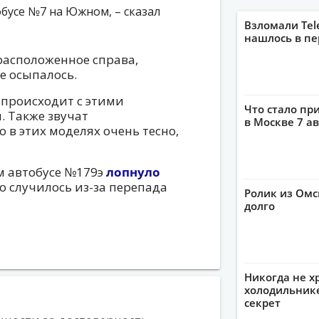
обусе №7 на Южном, – сказал
Взломали Tel
нашлось в пе
 расположенное справа,
е осыпалось.
 происходит с этими
Что стало пр
 Также звучат
в Москве 7 ав
 в этих моделях очень тесно,
м автобусе №179э
лопнуло
то случилось из-за перепада
Ролик из Омс
долго
Никогда не х
холодильнике
секрет