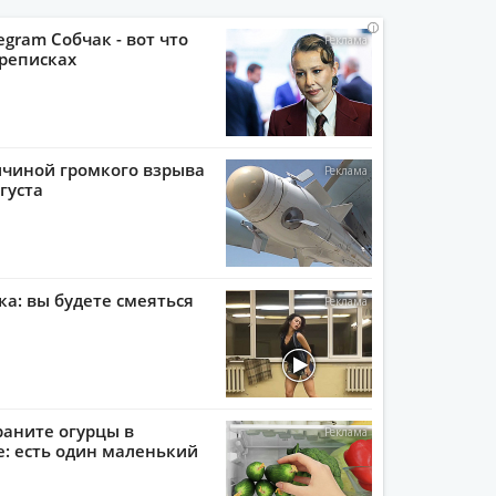
i
i
i
i
egram Собчак - вот что
реписках
ичиной громкого взрыва
густа
ка: вы будете смеяться
раните огурцы в
: есть один маленький