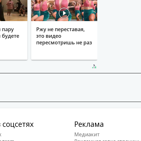
 пару
Ржу не переставая,
ы будете
это видео
пересмотришь не раз
 соцсетях
Реклама
x
Медиакит