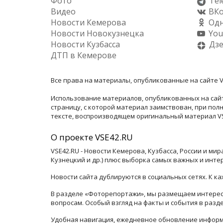
Фото
Tel
Видео
ВКо
Новости Кемерова
Одн
Новости Новокузнецка
You
Новости Кузбасса
Дз
ДТП в Кемерове
Все права на материалы, опубликованные на сайте V
Использование материалов, опубликованных на сайт
страницу, с которой материал заимствован, при по
тексте, воспроизводящем оригинальный материал VSE
О проекте VSE42.RU
VSE42.RU - Новости Кемерова, Кузбасса, России и ми
Кузнецкий и др.) плюс выборка самых важных и инте
Новости сайта дублируются в социальных сетях. К 
В разделе «Фоторепортажи», мы размещаем интересн
вопросам. Особый взгляд на факты и события в раз
Удобная навигация, ежедневное обновление информ