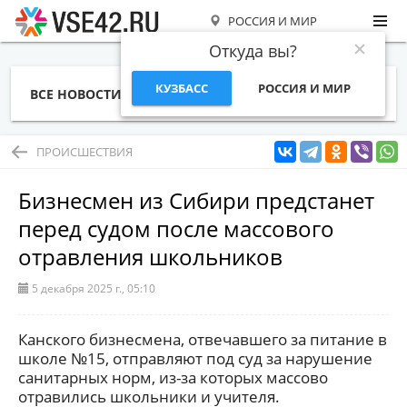
РОССИЯ И МИР
Откуда вы?
КУЗБАСС
РОССИЯ И МИР
ВСЕ НОВОСТИ
СТАТЬИ
ТЕМЫ
ФОТО
СПЕЦПРОЕКТЫ
РАБОТА И ДЕНЬГИ
ПРОИСШЕСТВИЯ
Бизнесмен из Сибири предстанет
перед судом после массового
отравления школьников
5 декабря 2025 г., 05:10
Канского бизнесмена, отвечавшего за питание в
школе №15, отправляют под суд за нарушение
санитарных норм, из-за которых массово
отравились школьники и учителя.