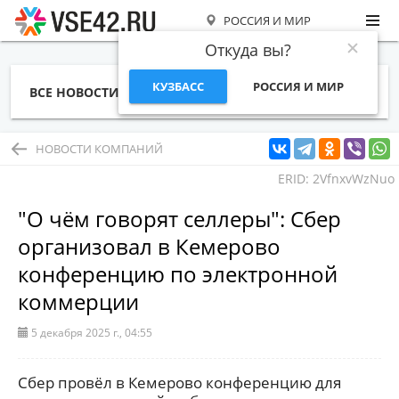
РОССИЯ И МИР
Откуда вы?
КУЗБАСС
РОССИЯ И МИР
ВСЕ НОВОСТИ
СТАТЬИ
ТЕМЫ
ФОТО
СПЕЦПРОЕКТЫ
РАБОТА И ДЕНЬГИ
НОВОСТИ КОМПАНИЙ
ERID: 2VfnxvWzNuo
"О чём говорят селлеры": Сбер
организовал в Кемерово
конференцию по электронной
коммерции
5 декабря 2025 г., 04:55
Сбер провёл в Кемерово конференцию для