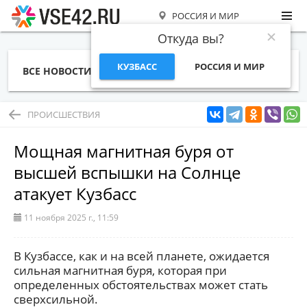
РОССИЯ И МИР
Откуда вы?
КУЗБАСС
РОССИЯ И МИР
ВСЕ НОВОСТИ
СТАТЬИ
ТЕМЫ
ФОТО
СПЕЦПРОЕКТЫ
РАБОТА И ДЕНЬГИ
ПРОИСШЕСТВИЯ
Мощная магнитная буря от
высшей вспышки на Солнце
атакует Кузбасс
11 ноября 2025 г., 11:59
В Кузбассе, как и на всей планете, ожидается
сильная магнитная буря, которая при
определенных обстоятельствах может стать
сверхсильной.