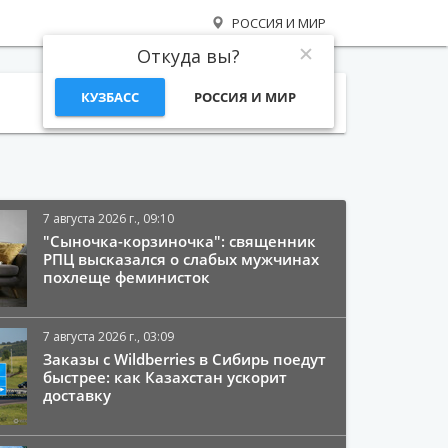
РОССИЯ И МИР
Откуда вы?
КУЗБАСС
РОССИЯ И МИР
Поиск
7 августа 2026 г., 09:10
"Сыночка-корзиночка": священник
РПЦ высказался о слабых мужчинах
похлеще феминисток
7 августа 2026 г., 03:09
Заказы с Wildberries в Сибирь поедут
быстрее: как Казахстан ускорит
доставку