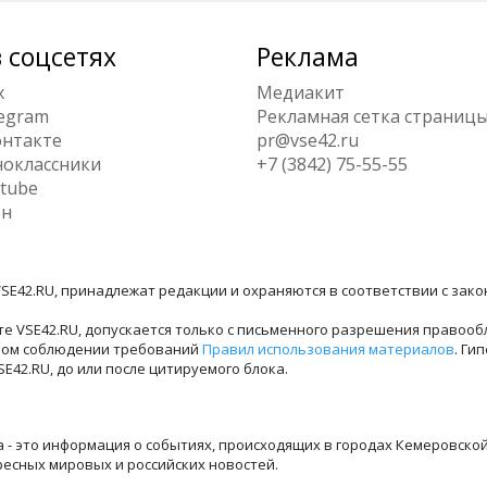
 соцсетях
Реклама
x
Медиакит
egram
Рекламная сетка страниц
нтакте
pr@vse42.ru
оклассники
+7 (3842) 75-55-55
tube
ен
SE42.RU, принадлежат редакции и охраняются в соответствии с зак
е VSE42.RU, допускается только с письменного разрешения правооб
лном соблюдении требований
Правил использования материалов
. Ги
42.RU, до или после цитируемого блока.
ра - это информация о событиях, происходящих в городах Кемеровско
ресных мировых и российских новостей.