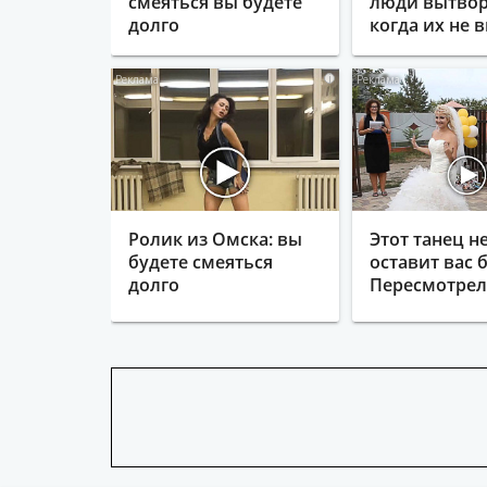
смеяться вы будете
люди вытвор
долго
когда их не в
i
Ролик из Омска: вы
Этот танец н
будете смеяться
оставит вас б
долго
Пересмотрела