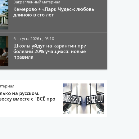
Закрепленный материал
Кемерово + «Парк Чудес»: любовь
длиною в сто лет
6 августа 2026 г., 03:10
Школы уйдут на карантин при
болезни 20% учащихся: новые
правила
атериал
олько на русском.
еску вместе с "ВСЁ про