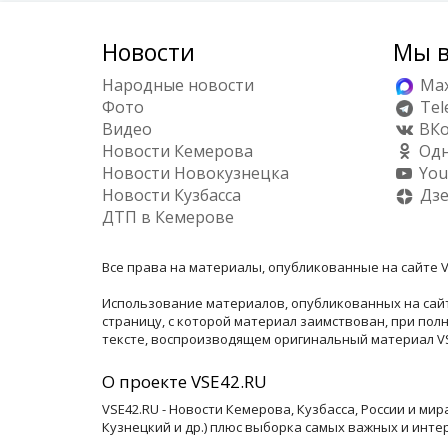
Новости
Мы в
Народные новости
Ma
Фото
Tel
Видео
ВКо
Новости Кемерова
Одн
Новости Новокузнецка
You
Новости Кузбасса
Дз
ДТП в Кемерове
Все права на материалы, опубликованные на сайте V
Использование материалов, опубликованных на сайт
страницу, с которой материал заимствован, при по
тексте, воспроизводящем оригинальный материал VSE
О проекте VSE42.RU
VSE42.RU - Новости Кемерова, Кузбасса, России и ми
Кузнецкий и др.) плюс выборка самых важных и инте