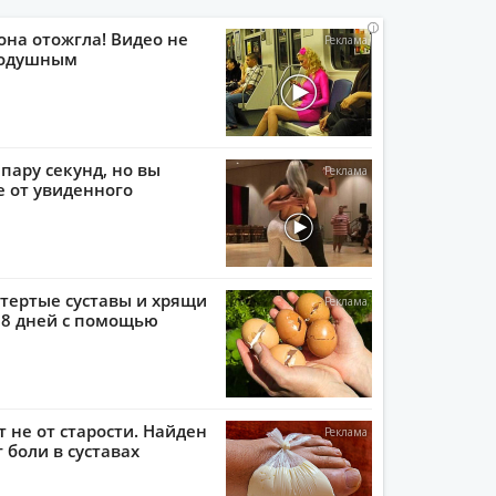
i
i
i
i
она отожгла! Видео не
нодушным
пару секунд, но вы
е от увиденного
тертые суставы и хрящи
 8 дней с помощью
т не от старости. Найден
 боли в суставах