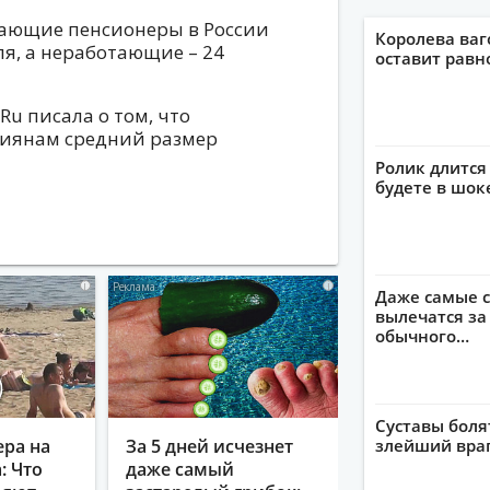
отающие пенсионеры в России
Королева ваг
ля, а неработающие – 24
оставит рав
u писала о том, что
сиянам средний размер
Ролик длится 
будете в шок
i
i
Даже самые с
вылечатся за
обычного…
Суставы боля
злейший враг
ера на
За 5 дней исчезнет
: Что
даже самый