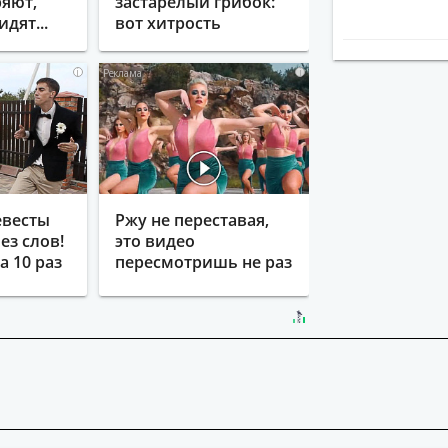
яют,
застарелый грибок:
идят...
вот хитрость
i
i
евесты
Ржу не переставая,
ез слов!
это видео
 10 раз
пересмотришь не раз