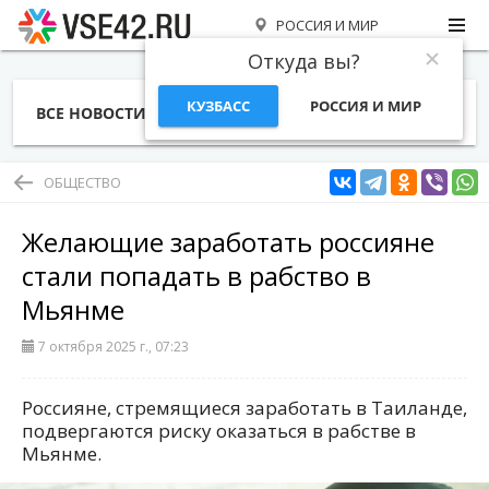
РОССИЯ И МИР
Откуда вы?
КУЗБАСС
РОССИЯ И МИР
ВСЕ НОВОСТИ
СТАТЬИ
ТЕМЫ
ФОТО
СПЕЦПРОЕКТЫ
РАБОТА И ДЕНЬГИ
ОБЩЕСТВО
Желающие заработать россияне
стали попадать в рабство в
Мьянме
7 октября 2025 г., 07:23
Россияне, стремящиеся заработать в Таиланде,
подвергаются риску оказаться в рабстве в
Мьянме.