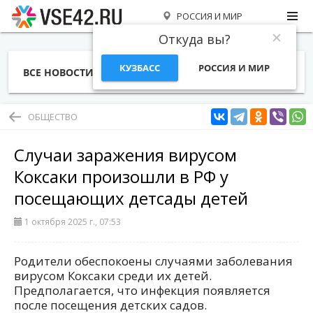
РОССИЯ И МИР
Откуда вы?
КУЗБАСС
РОССИЯ И МИР
ВСЕ НОВОСТИ
СТАТЬИ
ТЕМЫ
ФОТО
СПЕЦПРОЕКТЫ
РАБОТА И ДЕНЬГИ
ОБЩЕСТВО
Случаи заражения вирусом
Коксаки произошли в РФ у
посещающих детсады детей
1 октября 2025 г., 07:53
Родители обеспокоены случаями заболевания
вирусом Коксаки среди их детей.
Предполагается, что инфекция появляется
после посещения детских садов.