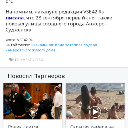
6°C.
Напомним, накануне редакция VSE42.Ru
писала
, что 28 сентября первый снег также
покрыл улицы соседнего города Анжеро-
Судженска.
Фото: VSE42.RU
Читай также:
“Фекальная” вода затопила подвал
кемеровского жилого дома
ПОКАЗАТЬ ТЕГИ
Новости Партнеров
i
i
Ролик длится
Скрытая камера на