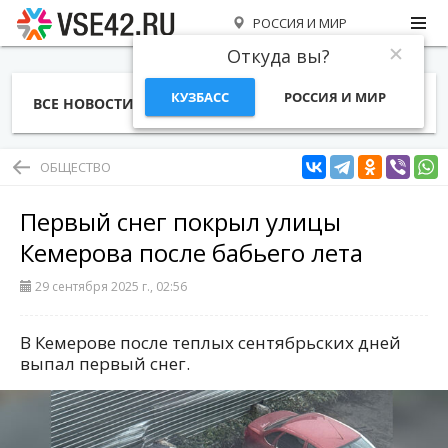
РОССИЯ И МИР
Откуда вы?
КУЗБАСС
РОССИЯ И МИР
ВСЕ НОВОСТИ
СТАТЬИ
ТЕМЫ
ФОТО
СПЕЦПРОЕКТЫ
РАБОТА И ДЕНЬГИ
ОБЩЕСТВО
Первый снег покрыл улицы
Кемерова после бабьего лета
29 сентября 2025 г., 02:56
В Кемерове после теплых сентябрьских дней
выпал первый снег.