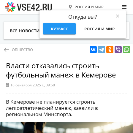
РОССИЯ И МИР
Откуда вы?
КУЗБАСС
РОССИЯ И МИР
ВСЕ НОВОСТИ
СТАТЬИ
ТЕМЫ
ФОТО
СПЕЦПРОЕКТЫ
РАБОТА И ДЕНЬГИ
ОБЩЕСТВО
Власти отказались строить
футбольный манеж в Кемерове
18 сентября 2025 г., 09:58
В Кемерове не планируется строить
легкоатлетический манеж, заявили в
региональном Минспорта.