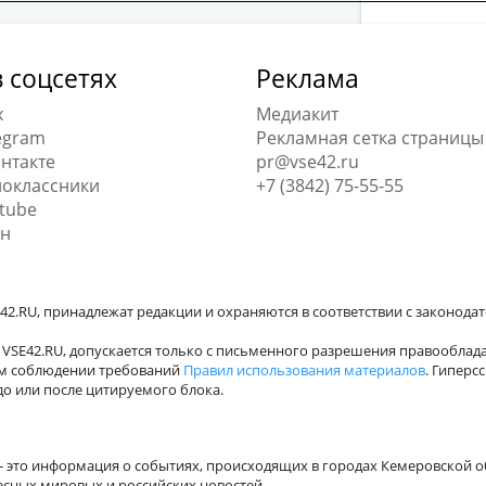
 соцсетях
Реклама
x
Медиакит
egram
Рекламная сетка страницы
нтакте
pr@vse42.ru
оклассники
+7 (3842) 75-55-55
tube
н
42.RU, принадлежат редакции и охраняются в соответствии с законода
VSE42.RU, допускается только с письменного разрешения правооблада
ном соблюдении требований
Правил использования материалов
. Гиперс
о или после цитируемого блока.
а - это информация о событиях, происходящих в городах Кемеровской о
есных мировых и российских новостей.