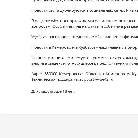
Новости сайта дублируются в социальных сетях. К ка
В разделе «Фоторепортажи», мы размещаем интересные
вопросам. Особый взгляд на факты и события в разде
Удобная навигация, ежедневное обновление информац
Новости в Кемерово и в Кузбассе - наш главный приор
На информационном ресурсе применяются рекомендат
анализа сведений, относящихся к предпочтениям поль
Адрес: 650000, Кемеровская Область, г.Кемерово, ул.Куз
Техническая поддержка: support@vse42.ru
Для лиц старше 18 лет.