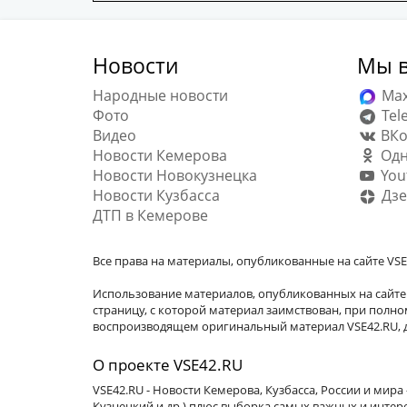
Новости
Мы в
Народные новости
Ma
Фото
Tel
Видео
ВКо
Новости Кемерова
Одн
Новости Новокузнецка
You
Новости Кузбасса
Дзе
ДТП в Кемерове
Все права на материалы, опубликованные на сайте VSE
Использование материалов, опубликованных на сайте 
страницу, с которой материал заимствован, при пол
воспроизводящем оригинальный материал VSE42.RU, д
О проекте VSE42.RU
VSE42.RU - Новости Кемерова, Кузбасса, России и мир
Кузнецкий и др.) плюс выборка самых важных и интер