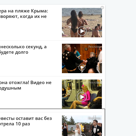
i
i
i
i
ера на пляже Крыма:
воряют, когда их не
 несколько секунд, а
будете долго
она отожгла! Видео не
нодушным
евесты оставит вас без
отрела 10 раз