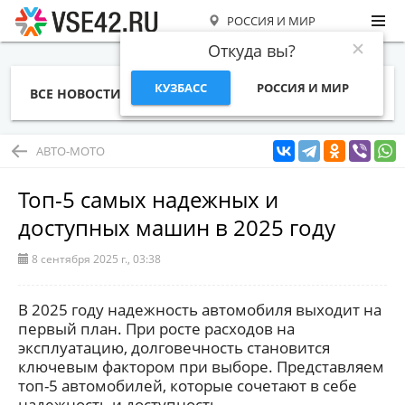
РОССИЯ И МИР
Откуда вы?
КУЗБАСС
РОССИЯ И МИР
ВСЕ НОВОСТИ
СТАТЬИ
ТЕМЫ
ФОТО
СПЕЦПРОЕКТЫ
РАБОТА И ДЕНЬГИ
АВТО-МОТО
Топ-5 самых надежных и
доступных машин в 2025 году
8 сентября 2025 г., 03:38
В 2025 году надежность автомобиля выходит на
первый план. При росте расходов на
эксплуатацию, долговечность становится
ключевым фактором при выборе. Представляем
топ-5 автомобилей, которые сочетают в себе
надежность и доступность.