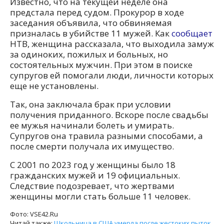
Известно, что на текущей неделе она
предстала перед судом. Прокурор в ходе
заседания объявила, что обвиняемая
призналась в убийстве 11 мужей. Как
сообщает
НТВ, женщина рассказала, что выходила замуж
за одиноких, пожилых и больных, но
состоятельных мужчин. При этом в поиске
супругов ей помогали люди, личности которых
еще не установлены.
Так, она заключала брак при условии
получения приданного. Вскоре после свадьбы
ее мужья начинали болеть и умирать.
Супругов она травила разными способами, а
после смерти получала их имущество.
С 2001 по 2023 год у женщины было 18
гражданских мужей и 19 официальных.
Следствие подозревает, что жертвами
женщины могли стать больше 11 человек.
Фото: VSE42.Ru
Читай также:
Школьница в США умерла после жестоких пыток