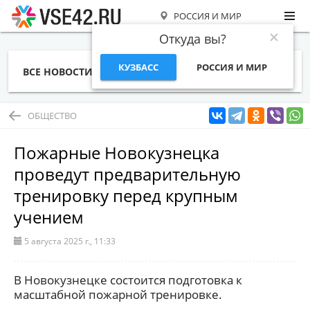
РОССИЯ И МИР
Откуда вы?
КУЗБАСС
РОССИЯ И МИР
ВСЕ НОВОСТИ
СТАТЬИ
ТЕМЫ
ФОТО
СПЕЦПРОЕКТЫ
РАБОТА И ДЕНЬГИ
ОБЩЕСТВО
Пожарные Новокузнецка
проведут предварительную
тренировку перед крупным
учением
5 августа 2025 г., 11:33
В Новокузнецке состоится подготовка к
масштабной пожарной тренировке.