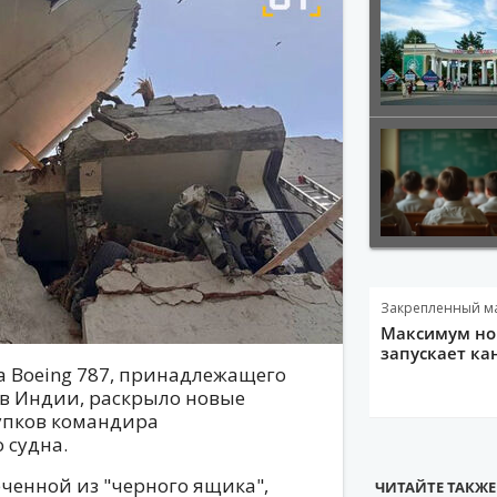
Закрепленный м
Максимум нов
запускает ка
а Boeing 787, принадлежащего
 в Индии, раскрыло новые
упков командира
 судна.
еченной из "черного ящика",
ЧИТАЙТЕ ТАКЖЕ