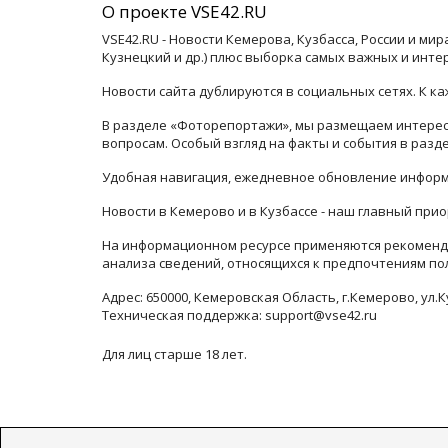
О проекте VSE42.RU
VSE42.RU - Новости Кемерова, Кузбасса, России и ми
Кузнецкий и др.) плюс выборка самых важных и инте
Новости сайта дублируются в социальных сетях. К 
В разделе «Фоторепортажи», мы размещаем интересн
вопросам. Особый взгляд на факты и события в раз
Удобная навигация, ежедневное обновление информ
Новости в Кемерово и в Кузбассе - наш главный прио
На информационном ресурсе применяются рекоменда
анализа сведений, относящихся к предпочтениям по
Адрес: 650000, Кемеровская Область, г.Кемерово, ул.К
Техническая поддержка: support@vse42.ru
Для лиц старше 18 лет.