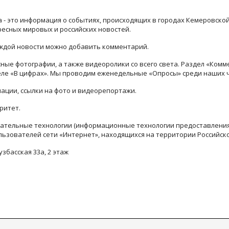
ра - это информация о событиях, происходящих в городах Кемеровско
ресных мировых и российских новостей.
каждой новости можно добавить комментарий.
ые фотографии, а также видеоролики со всего света. Раздел «Комм
деле «В цифрах». Мы проводим еженедельные «Опросы» среди наших 
ации, ссылки на фото и видеорепортажи.
ритет.
тельные технологии (информационные технологии предоставления 
льзователей сети «Интернет», находящихся на территории Российск
узбасская 33а, 2 этаж