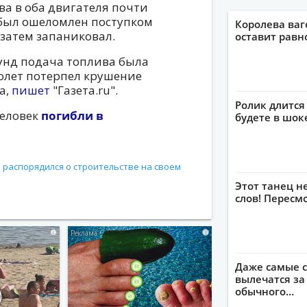
а в оба двигателя почти
т был ошеломлен поступком
Королева ваг
 затем запаниковал.
оставит рав
унд подача топлива была
молет потерпел крушение
а,
пишет
"Газета.ru".
Ролик длится 
человек
погибли в
будете в шок
распорядился о строительстве на своем
Этот танец н
слов! Пересм
i
i
Даже самые с
вылечатся за
обычного…