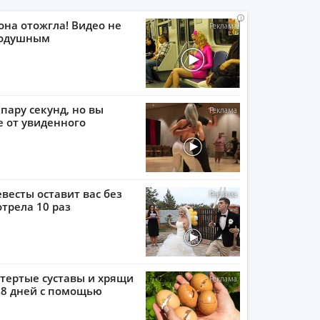
i
i
i
i
она отожгла! Видео не
нодушным
пару секунд, но вы
е от увиденного
евесты оставит вас без
отрела 10 раз
тертые суставы и хрящи
 8 дней с помощью