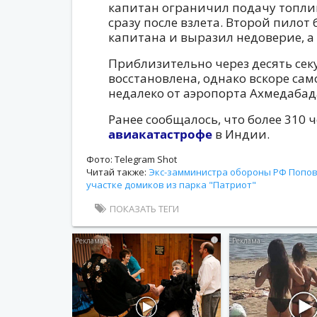
капитан ограничил подачу топлив
сразу после взлета. Второй пило
капитана и выразил недоверие, а
Приблизительно через десять сек
восстановлена, однако вскоре са
недалеко от аэропорта Ахмедабад
Ранее сообщалось, что более 310 
авиакатастрофе
в Индии.
Фото: Telegram Shot
Читай также:
Экс-замминистра обороны РФ Попов 
участке домиков из парка "Патриот"
ПОКАЗАТЬ ТЕГИ
i