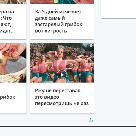
ера на
За 5 дней исчезнет
: Что
даже самый
яют,
застарелый грибок:
идят...
вот хитрость
i
i
Ржу не переставая,
грибок
это видео
пересмотришь не раз