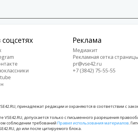
 соцсетях
Реклама
x
Медиакит
egram
Рекламная сетка страниц
нтакте
pr@vse42.ru
оклассники
+7 (3842) 75-55-55
tube
ен
SE42.RU, принадлежат редакции и охраняются в соответствии с зак
е VSE42.RU, допускается только с письменного разрешения правооб
лном соблюдении требований
Правил использования материалов
. Ги
42.RU, до или после цитируемого блока.