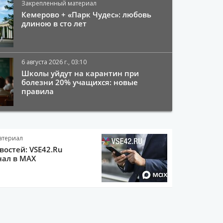
Закрепленный материал
Кемерово + «Парк Чудес»: любовь
длиною в сто лет
6 августа 2026 г., 03:10
Школы уйдут на карантин при
болезни 20% учащихся: новые
правила
атериал
остей: VSE42.Ru
нал в MAX