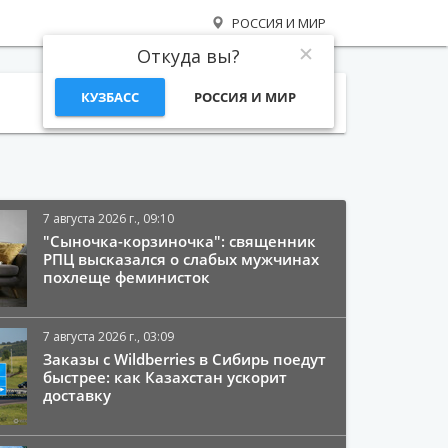
РОССИЯ И МИР
Откуда вы?
КУЗБАСС
РОССИЯ И МИР
Поиск
7 августа 2026 г., 09:10
"Сыночка-корзиночка": священник
РПЦ высказался о слабых мужчинах
похлеще феминисток
7 августа 2026 г., 03:09
Заказы с Wildberries в Сибирь поедут
быстрее: как Казахстан ускорит
доставку