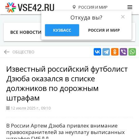
РОССИЯ И МИР
Откуда вы?
КУЗБАСС
РОССИЯ И МИР
ВСЕ НОВОСТИ
СТАТЬИ
ТЕМЫ
ФОТО
СПЕЦПРОЕКТЫ
РАБОТА И ДЕНЬГИ
ОБЩЕСТВО
Известный российский футболист
Дзюба оказался в списке
должников по дорожным
штрафам
12 июля 2025 г., 09:10
В России Артем Дзюба привлек внимание
правоохранителей за неуплату выписанных
штрафов ГИБДД.