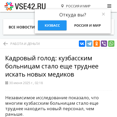
РОССИЯ И МИР
Откуда вы?
КУЗБАСС
РОССИЯ И МИР
ВСЕ НОВОСТИ
СТАТЬИ
ТЕМЫ
ФОТО
СПЕЦПРОЕКТЫ
РАБОТА И ДЕНЬГИ
РАБОТА И ДЕНЬГИ
Кадровый голод: кузбасским
больницам стало еще труднее
искать новых медиков
30 июня 2025 г., 02:18
Независимое исследование показало, что
многим кузбасским больницам стало еще
труднее находить новый персонал, чем
раньше.