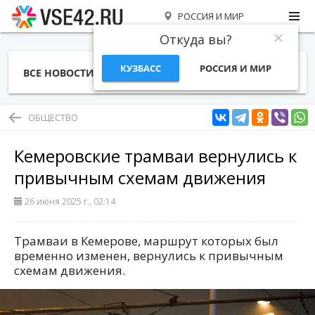
РОССИЯ И МИР
Откуда вы?
КУЗБАСС
РОССИЯ И МИР
ВСЕ НОВОСТИ
СТАТЬИ
ТЕМЫ
ФОТО
СПЕЦПРОЕКТЫ
РАБОТА И ДЕНЬГИ
ОБЩЕСТВО
Кемеровские трамваи вернулись к
привычным схемам движения
26 июня 2025 г., 02:14
Трамваи в Кемерове, маршрут которых был
временно изменен, вернулись к привычным
схемам движения.