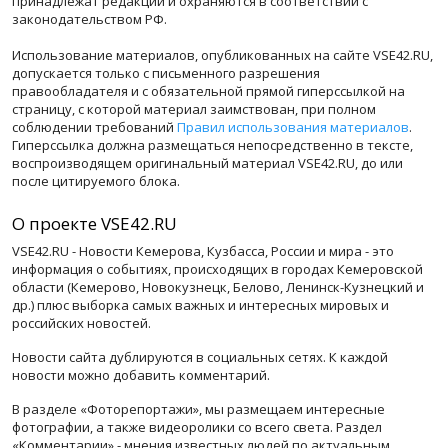
принадлежат редакции и охраняются в соответствии с
законодательством РФ.
Использование материалов, опубликованных на сайте VSE42.RU,
допускается только с письменного разрешения
правообладателя и с обязательной прямой гиперссылкой на
страницу, с которой материал заимствован, при полном
соблюдении требований
Правил использования материалов
.
Гиперссылка должна размещаться непосредственно в тексте,
воспроизводящем оригинальный материал VSE42.RU, до или
после цитируемого блока.
О проекте VSE42.RU
VSE42.RU - Новости Кемерова, Кузбасса, России и мира - это
информация о событиях, происходящих в городах Кемеровской
области (Кемерово, Новокузнецк, Белово, Ленинск-Кузнецкий и
др.) плюс выборка самых важных и интересных мировых и
российских новостей.
Новости сайта дублируются в социальных сетях. К каждой
новости можно добавить комментарий.
В разделе «Фоторепортажи», мы размещаем интересные
фотографии, а также видеоролики со всего света. Раздел
«Комментарии» - мнения известных людей по актуальным