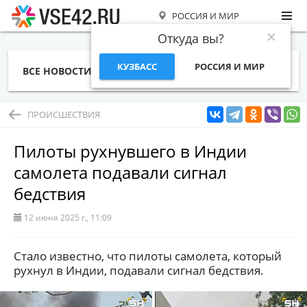
РОССИЯ И МИР
Откуда вы?
КУЗБАСС
РОССИЯ И МИР
ВСЕ НОВОСТИ
СТАТЬИ
ТЕМЫ
ФОТО
СПЕЦПРОЕКТЫ
РАБОТА И ДЕНЬГИ
ПРОИСШЕСТВИЯ
Пилоты рухнувшего в Индии
самолета подавали сигнал
бедствия
12 июня 2025 г., 11:09
Стало известно, что пилоты самолета, который
рухнул в Индии, подавали сигнал бедствия.